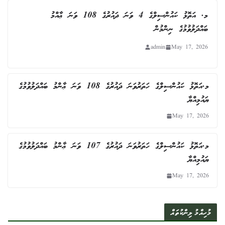
މ. އަތޮޅު ކައުންސިލްގެ 4 ވަނަ ދައުރުގެ 108 ވަނަ ޢާއްމު
ބައްދަލުވުމުގެ ނިންމުން
admin
May 17, 2026
މ.އަތޮޅު ކައުންސިލްގެ ހަތަރުވަނަ ދައުރުގެ 108 ވަނަ ޢާންމު ބައްދަލުވުމުގެ
ޔައުމިއްޔާ
May 17, 2026
މ.އަތޮޅު ކައުންސިލްގެ ހަތަރުވަނަ ދައުރުގެ 107 ވަނަ ޢާންމު ބައްދަލުވުމުގެ
ޔައުމިއްޔާ
May 17, 2026
މުހިއްމު ލިންކުތައް