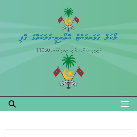
Skip
to
content
ލޯކަލް ގަވަރމަންޓް އޮތޯރިޓީ-މުލަކަތޮޅު ގޮފި
ހަވީރީހިނގުން. މ.މުލި، ދިވެހިރާއްޖެ، 11050