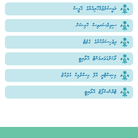
ރައީސުލްޖުމްހޫރިއްޔާގެ އޮފީސް
ސިވިލްސަރވިސް ކޮމިޝަން
ދިވެހިސަރުކާރުގެ ގެޒެޓް
ލޯކަލްގަވަރމަންޓް އޮތޯރިޓީ
މިނިސްޓްރީ އޮފް އިސްލާމިކް އެފެއާޒް
ޓްރާންސްޕޯޓް އޮތޯރިޓީ