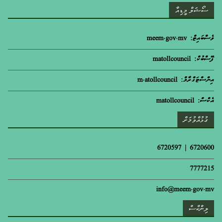
ސޯޝަލް މީޑިއާ
ވެސްބައިޓް: meem.gov.mv
ފޭސްބުކް: matollcouncil
އިންސްޓަގްރާމް: m.atollcouncil
އެކްސް: matollcouncil
ގުޅުއްވުމަށް
6720600 | 6720597
7777215
info@meem.gov.mv
ލިންކްސް