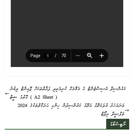
ކައުންސިލް އެސިސްޓެންޓް ގެ މަޤާމަށް ކުރިމަތިލި ފަރާތްތަކަށް ޕޮއިންޓް ލިބުނު
ގޮތުގެ ޝީޓް ( A2 Sheet )
2024 ވަނައަހަރު މުލަކަތޮޅު އަތޮޅު ކައުންސިލުން ހިންގި ޙަރަކާތްތަކުގެ
ތަފްޞީލް ރިޕޯޓް
ނޯޓިސްބޯޑު