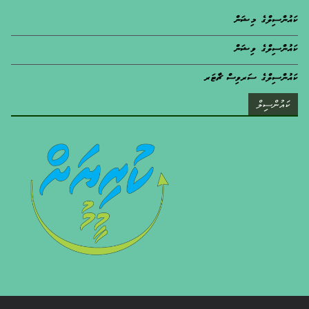
ކައުންސިލްގެ މިޝަން
ކައުންސިލްގެ ވިޝަން
ކައުންސިލްގެ ސަރވިސް ޗާޓަރ
ކައުންސިލް