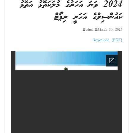
2024 ވަނަ އަހަރުގެ މުލަކަތޮޅު އަތޮޅު
ކައުންސިލްގެ އަހަރީ ރިޕޯޓް
admin
March 30, 2025
Download (PDF)