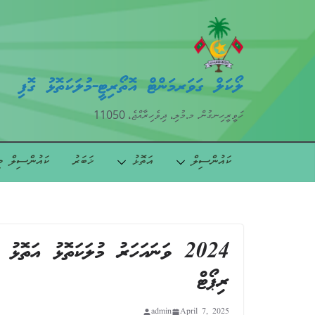
ލޯކަލް ގަވަރމަންޓް އޮތޯރިޓީ-މުލަކަތޮޅު ގޮފި
ހަވީރީހިނގުން. މ.މުލި، ދިވެހިރާއްޖެ، 11050
ކައުންސިލް
އަތޮޅު
ޚަބަރު
ކައުންސިލް މ
2024 ވަނައަހަރު މުލަކަތޮޅު އަތޮޅ
ރިޕޯޓް
admin
April 7, 2025