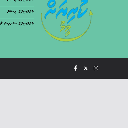
ކައުންސިލްގެ މިޝަން
ކައުންސިލްގެ ވިޝަން
ކައުންސިލްގެ ސަރވިސް ޗާ