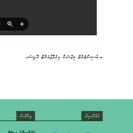
އެސިސްޓެންޓް ބިޒްނަސް ޑިވެލޮޕްމަންޓް އޮފިސަރ
ކައުންސިލް
ލިންކްސް