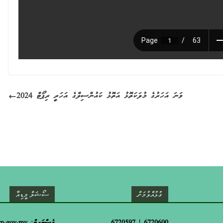
2024 ވަނަ އަހަރުގެ މުލަކަތޮޅު އަތޮޅު ކައުންސިލްގެ އަހަރީ ރިޕޯޓް
ގުޅުއްވުމަށް
ސޯޝަލް މީޑިއާ