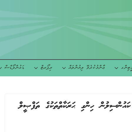
ީޓިންގ
ޢާންމުކުރެވޭ ލިޔުންތައް
ރިޕޯރޓް
ޑައުންލޯޑްސް
ު ކައުންސިލުން ހިންގި ޙަރަކާތްތަކުގެ ތަފްޞީލް