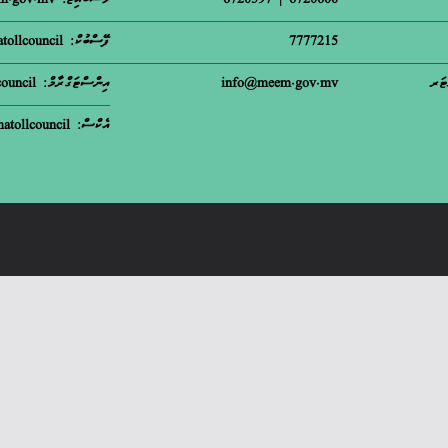
6720600 | 6720597
ވެސްބައިޓް: meem.gov.mv
7777215
ފޭސްބުކް: matollcouncil
ޓަރ
info@meem.gov.mv
އިންސްޓަގްރާމް: m.atollcouncil
އެކްސް: matollcouncil