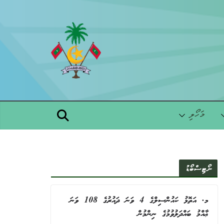
Skip
to
content
މަހޯލި
ނޯޓިސްބޯޑު
މ. އަތޮޅު ކައުންސިލްގެ 4 ވަނަ ދައުރުގެ 108 ވަނަ
ޢާއްމު ބައްދަލުވުމުގެ ނިންމުން