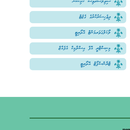
ސިވިލްސަރވިސް ކޮމިޝަން
ދިވެހިސަރުކާރުގެ ގެޒެޓް
ލޯކަލްގަވަރމަންޓް އޮތޯރިޓީ
މިނިސްޓްރީ އޮފް އިސްލާމިކް އެފެއާޒް
ޓްރާންސްޕޯޓް އޮތޯރިޓީ