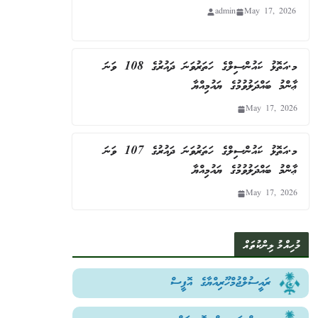
admin
May 17, 2026
މ.އަތޮޅު ކައުންސިލްގެ ހަތަރުވަނަ ދައުރުގެ 108 ވަނަ
ޢާންމު ބައްދަލުވުމުގެ ޔައުމިއްޔާ
May 17, 2026
މ.އަތޮޅު ކައުންސިލްގެ ހަތަރުވަނަ ދައުރުގެ 107 ވަނަ
ޢާންމު ބައްދަލުވުމުގެ ޔައުމިއްޔާ
May 17, 2026
މުހިއްމު ލިންކުތައް
ރައީސުލްޖުމްހޫރިއްޔާގެ އޮފީސް