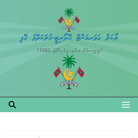
Skip
to
content
ލޯކަލް ގަވަރމަންޓް އޮތޯރިޓީ-މުލަކަތޮޅު ގޮފި
ހަވީރީހިނގުން. މ.މުލި، ދިވެހިރާއްޖެ، 11050