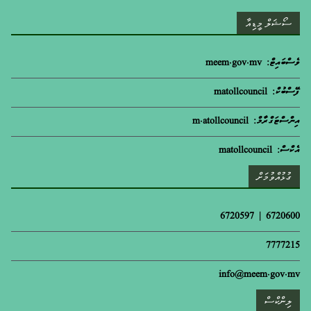
ސޯޝަލް މީޑިއާ
ވެސްބައިޓް: meem.gov.mv
ފޭސްބުކް: matollcouncil
އިންސްޓަގްރާމް: m.atollcouncil
އެކްސް: matollcouncil
ގުޅުއްވުމަށް
6720600 | 6720597
7777215
info@meem.gov.mv
ލިންކްސް