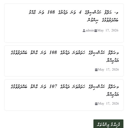
މ. އަތޮޅު ކައުންސިލްގެ 4 ވަނަ ދައުރުގެ 108 ވަނަ ޢާއްމު
ބައްދަލުވުމުގެ ނިންމުން
admin
May 17, 2026
މ.އަތޮޅު ކައުންސިލްގެ ހަތަރުވަނަ ދައުރުގެ 108 ވަނަ ޢާންމު ބައްދަލުވުމުގެ
ޔައުމިއްޔާ
May 17, 2026
މ.އަތޮޅު ކައުންސިލްގެ ހަތަރުވަނަ ދައުރުގެ 107 ވަނަ ޢާންމު ބައްދަލުވުމުގެ
ޔައުމިއްޔާ
May 17, 2026
މުހިއްމު ލިންކުތައް