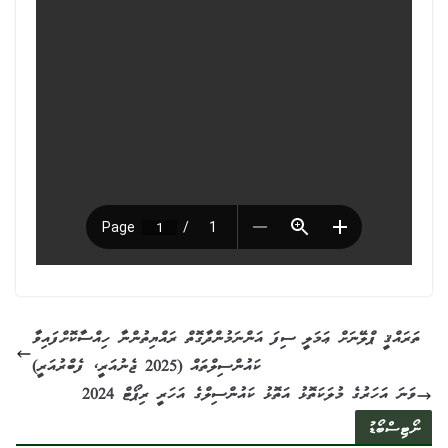
ތަރައްޤީ ޕްލޭނަށް ޢަމަލީ ސިފަ އަންނަމުންދާގޮތް ރައްޔިތުންނާ ހިއްސާކޮށްފައިވާ
ކައުންސިލްތައް (2025 ޖެނުއަރީ، ފެބްރުއަރީ)
2024 ވަނަ އަހަރުގެ މުލަކަތޮޅު އަތޮޅު ކައުންސިލްގެ އަހަރީ ރިޕޯޓް
ނޯޓިސްބޯޑު