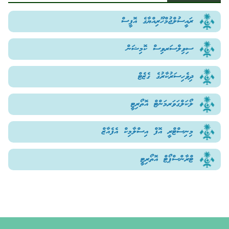
ރައީސުލްޖުމްހޫރިއްޔާގެ އޮފީސް
ސިވިލްސަރވިސް ކޮމިޝަން
ދިވެހިސަރުކާރުގެ ގެޒެޓް
ލޯކަލްގަވަރމަންޓް އޮތޯރިޓީ
މިނިސްޓްރީ އޮފް އިސްލާމިކް އެފެއާޒް
ޓްރާންސްޕޯޓް އޮތޯރިޓީ