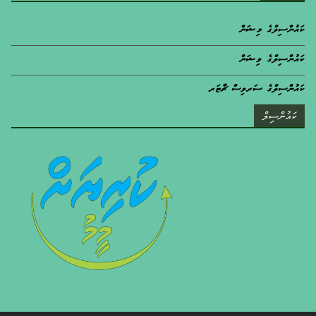
ކައުންސިލްގެ މިޝަން
ކައުންސިލްގެ ވިޝަން
ކައުންސިލްގެ ސަރވިސް ޗާޓަރ
ކައުންސިލް