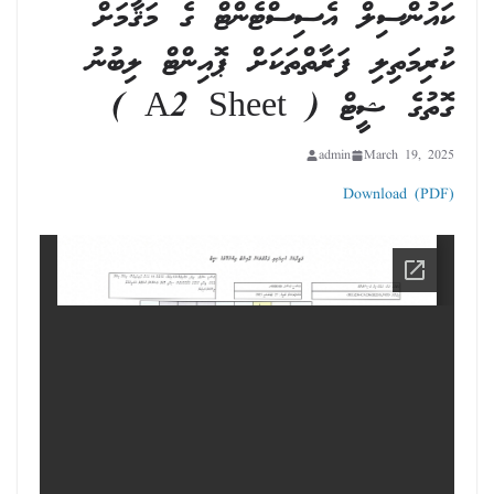
ކައުންސިލް އެސިސްޓެންޓް ގެ މަޤާމަށް
ކުރިމަތިލި ފަރާތްތަކަށް ޕޮއިންޓް ލިބުނު
ގޮތުގެ ޝީޓް ( A2 Sheet )
admin
March 19, 2025
Download (PDF)