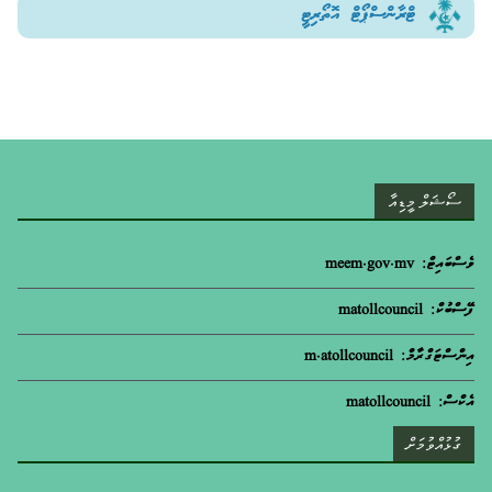
ޓްރާންސްޕޯޓް އޮތޯރިޓީ
ސޯޝަލް މީޑިއާ
ވެސްބައިޓް: meem.gov.mv
ފޭސްބުކް: matollcouncil
އިންސްޓަގްރާމް: m.atollcouncil
އެކްސް: matollcouncil
ގުޅުއްވުމަށް