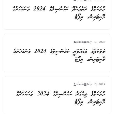
މުލަކަތޮޅު ރަތްމަންދޫ ކައުންސިލްގެ 2024 ވަނައަހަރުގެ
މޮނިޓަރިންގ ރިޕޯޓް
admin
July 17, 2025
މުލަކަތޮޅު މަޑުއްވަރީ ކައުންސިލްގެ 2024 ވަނައަހަރުގެ
މޮނިޓަރިންގ ރިޕޯޓް
admin
July 17, 2025
މުލަކަތޮޅު ދިއްގަރު ކައުންސިލްގެ 2024 ވަނައަހަރުގެ
މޮނިޓަރިންގ ރިޕޯޓް