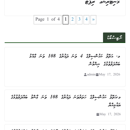
މޮނިޓަރިންގ ރިޕޯޓް
Page 1 of 4
1
2
3
4
»
ނޯޓިސްބޯޑު
މ. އަތޮޅު ކައުންސިލްގެ 4 ވަނަ ދައުރުގެ 108 ވަނަ ޢާއްމު
ބައްދަލުވުމުގެ ނިންމުން
admin
May 17, 2026
މ.އަތޮޅު ކައުންސިލްގެ ހަތަރުވަނަ ދައުރުގެ 108 ވަނަ ޢާންމު ބައްދަލުވުމުގެ
ޔައުމިއްޔާ
May 17, 2026