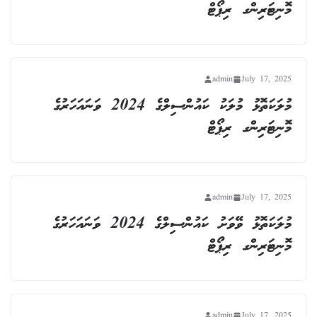
މޮނިޓަރިންގ ރިޕޯޓް
admin
July 17, 2025
މުލަކަތޮޅު މުލަކު ކައުންސިލްގެ 2024 ވަނައަހަރުގެ
މޮނިޓަރިންގ ރިޕޯޓް
admin
July 17, 2025
މުލަކަތޮޅު ވޭވަށު ކައުންސިލްގެ 2024 ވަނައަހަރުގެ
މޮނިޓަރިންގ ރިޕޯޓް
admin
July 17, 2025