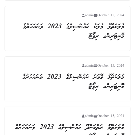
admin
October 15, 2024
މުލަކަތޮޅު މުލަކު ކައުންސިލްގެ 2023 ވަނައަހަރުގެ
މޮނިޓަރިންގ ރިޕޯޓް
admin
October 15, 2024
މުލަކަތޮޅު ވޭވަށު ކައުންސިލްގެ 2023 ވަނައަހަރުގެ
މޮނިޓަރިންގ ރިޕޯޓް
admin
October 15, 2024
މުލަކަތޮޅު ރަތްމަންދޫ ކައުންސިލްގެ 2023 ވަނައަހަރުގެ