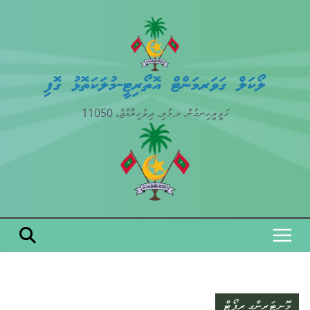
Skip
to
content
ލޯކަލް ގަވަރމަންޓް އޮތޯރިޓީ-މުލަކަތޮޅު ގޮފި
ހަވީރީހިނގުން. މ.މުލި، ދިވެހިރާއްޖެ، 11050
މޮނިޓަރިންގ ރިޕޯޓް