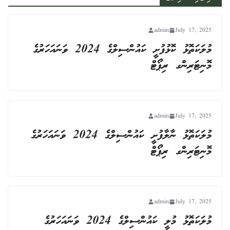
admin
July 17, 2025
މުލަކަތޮޅު ކޮޅުފުށީ ކައުންސިލްގެ 2024 ވަނައަހަރުގެ
މޮނިޓަރިންގ ރިޕޯޓް
admin
July 17, 2025
މުލަކަތޮޅު ނާލާފުށީ ކައުންސިލްގެ 2024 ވަނައަހަރުގެ
މޮނިޓަރިންގ ރިޕޯޓް
admin
July 17, 2025
މުލަކަތޮޅު މުލީ ކައުންސިލްގެ 2024 ވަނައަހަރުގެ