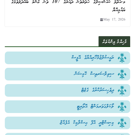
މ.އަތޮޅު ކައުންސިލްގެ ހަތަރުވަނަ ދައުރުގެ 107 ވަނަ ޢާންމު ބައްދަލުވުމުގެ
ޔައުމިއްޔާ
May 17, 2026
މުހިއްމު ލިންކުތައް
ރައީސުލްޖުމްހޫރިއްޔާގެ އޮފީސް
ސިވިލްސަރވިސް ކޮމިޝަން
ދިވެހިސަރުކާރުގެ ގެޒެޓް
ލޯކަލްގަވަރމަންޓް އޮތޯރިޓީ
މިނިސްޓްރީ އޮފް އިސްލާމިކް އެފެއާޒް