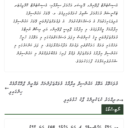
އެސިސްޓެންޓް ޕްލޭނިންގ އޮފިސަރ އަޙްމަދު ސިޔާމާއި، އެސިސްޓެންޓް ކޮމްޕިއުޓަރ
ޓެކްނީޝަން މުޙައްމަދު ޝާޠިރު ކުރައްވައިފިއެވެ. މ. ވޭވަށު ކައުންސިލްގެ
އެދިވަޑައިގަތުމަށް އެ މަސައްކަތްކުރުމަށް އެ ދެމުވައްޒަފުންވަނީ ވޭވަށު ކައުންސިލްގެ
އިދާރާއަށް ވީއްލާފައެވެ. މި އިދާރާގެ ޕޮލިސީ ޕްލޭނިންގ އަދި ރިސާޗް ޔުނިޓްގެ
މުވައްޒަފުންވަނީ މީގެ ކުރިންވެސް މިފަދަ މަސައްކަތްތަކުގައި މި އަތޮޅުގެ ހުރީހާ
ރަށެއްގައި ވަރައް ޙަރަކާތްތެރި ދައުރެއް އަދާކުރައްވާފައެވެ. މި ފަދަ ކަންކަމުގައި މި
ކައުންސިލް އިދާރާގެ މުވައްޒަފުން ދެއްވާ ފުރިހަ އެއްބާރުލެއްވުން މި ކައުންސިލުން
ޝުކުރުވެރިކަމާއެކު ފާހަގަކުރަމެވެ.
މުލަކަތޮޅު އަތޮޅު ކައުންސިލް އިދާރާގެ މުވައްޒަފުންނަށް ތަމްރީން ޕްރޮގްރާމެއް
ހިންގައިފި
މ.ދިއްގަރު ކުޑަކުދިންގެ ޕާކު ހުޅުވައިފި
ނޯޓިސްބޯޑު
މ. އަތޮޅު ކައުންސިލްގެ 4 ވަނަ ދައުރުގެ 108 ވަނަ ޢާއްމު