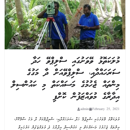
މުލަކަތޮޅު ވޭވަށުގައި ސްލިޕްވޭ ހަދާ
ސަރަހައްދާއި، ސްލިޕްވޭއަށް ދާ މަގުގެ
މިންތައް ޖެހުމުގެ މަސައްކަތް މި ކައުންސިލް
އިދާރާގެ މުވައްޒަފުން ކޮށްފި
admin
February 25, 2021
މުލަކަތޮޅު ވޭވަށުގައި ސްލިޕްވޭ ހަދާ ސަރަހައްދާއި، ސްލިޕްވޭއަށް ދާ މަގު ސާވޭކޮށް،
މިންތައް ޖެހުމުގެ މަސައްކަތް މި ކައުންސިލް އިދާރާގެ ދެ މުވައްޒަފުން ކަމުގައިވާ