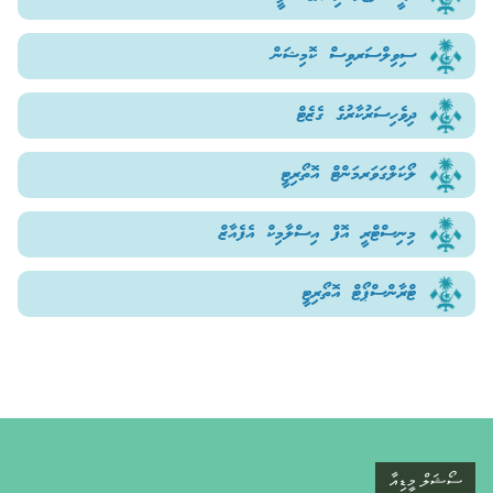
ސިވިލްސަރވިސް ކޮމިޝަން
ދިވެހިސަރުކާރުގެ ގެޒެޓް
ލޯކަލްގަވަރމަންޓް އޮތޯރިޓީ
މިނިސްޓްރީ އޮފް އިސްލާމިކް އެފެއާޒް
ޓްރާންސްޕޯޓް އޮތޯރިޓީ
ސޯޝަލް މީޑިއާ