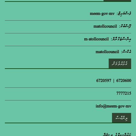
ވެސްބައިޓް: meem.gov.mv
ފޭސްބުކް: matollcouncil
އިންސްޓަގްރާމް: m.atollcouncil
އެކްސް: matollcouncil
ގުޅުއްވުމަށް
6720600 | 6720597
7777215
info@meem.gov.mv
ލިންކްސް
ކައުންސިލްގެ މިޝަން