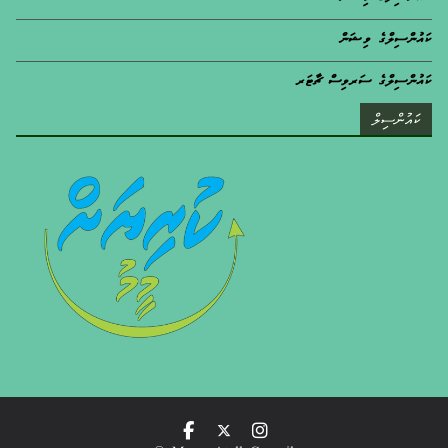
ކައުންސިލްގެ ވިޝަން
ކައުންސިލްގެ ސަރވިސް ޗާޓަރ
ކައުންސިލް