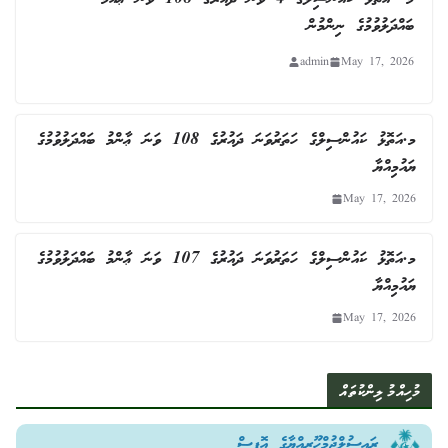
ބައްދަލުވުމުގެ ނިންމުން
admin
May 17, 2026
މ.އަތޮޅު ކައުންސިލްގެ ހަތަރުވަނަ ދައުރުގެ 108 ވަނަ ޢާންމު ބައްދަލުވުމުގެ
ޔައުމިއްޔާ
May 17, 2026
މ.އަތޮޅު ކައުންސިލްގެ ހަތަރުވަނަ ދައުރުގެ 107 ވަނަ ޢާންމު ބައްދަލުވުމުގެ
ޔައުމިއްޔާ
May 17, 2026
މުހިއްމު ލިންކުތައް
ރައީސުލްޖުމްހޫރިއްޔާގެ އޮފީސް