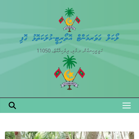
Skip
to
content
ލޯކަލް ގަވަރމަންޓް އޮތޯރިޓީ-މުލަކަތޮޅު ގޮފި
ހަވީރީހިނގުން. މ.މުލި، ދިވެހިރާއްޖެ، 11050