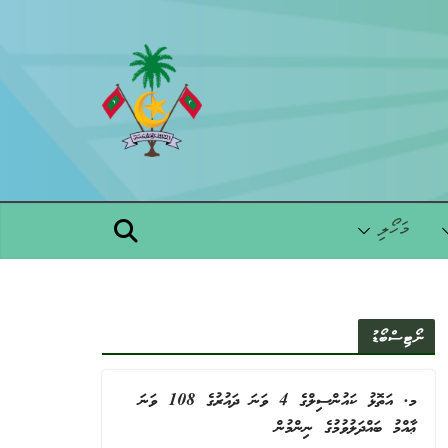
Skip
to
content
މަހޯލި
ނޯޓިސްބޯޑު
މ. އަތޮޅު ކައުންސިލްގެ 4 ވަނަ ދައުރުގެ 108 ވަނަ
ޢާއްމު ބައްދަލުވުމުގެ ނިންމުން