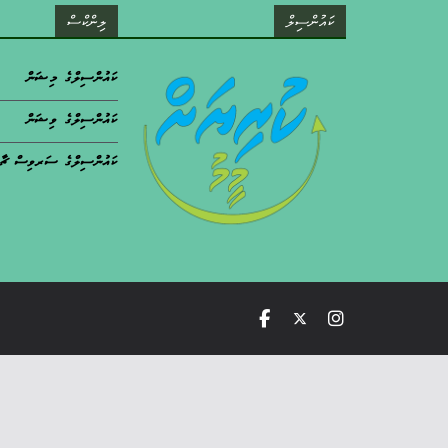
ކައުންސިލް
ލިންކްސް
ކައުންސިލްގެ މިޝަން
ކައުންސިލްގެ ވިޝަން
ކައުންސިލްގެ ސަރވިސް ޗާ