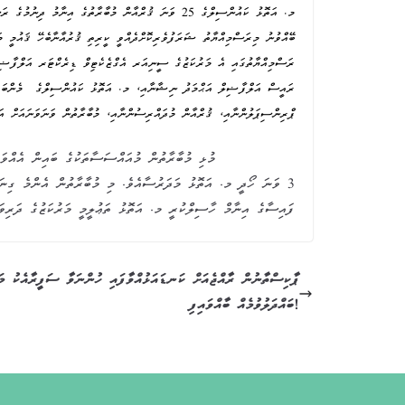
މ. އަތޮޅު ކައުންސިލްގެ 25 ވަނަ ޤުރްއާން މުބާރާތުގެ އި
ބޭއްވުނު މިރަސްމިއްޔާތު ޝަރަފުވެރިކޮށްދެއްވީ ކީރިތި ޤުރުއާނާބެހޭ ޤައުމީ 
ރަސްމިއްޔާތުގައި އެ މަރުކަޒުގެ ސީނިއަރ އެގްޒެކެޓިވް ޑިރެކްޓަރ އަލްފާޟި
ރައީސް އަލްފާޟިލް އަޙްމަދު ނިޝާނާއި، މ. އަތޮޅު ކައުންސިލްގެ މެންބަރު
ޕްރިންސިޕަލުންނާއި، ޤުރްއާން މުދައްރިސުންނާއި، މުބާރާތުން ވަނަވަނައަށް އައ
މުޅި މުބާރާތުން މުއައްސަސާތަކުގެ ބައިން އެއްވަނަ ހޯދީ މ
3 ވަނަ ހޯދީ މ. އަތޮޅު މަދަރުސާއެވެ. މި މުބާރާތުން އެންމެ ގިނަ
ފައިސާގެ އިނާމް ހާސިލްކުރީ މ. އަތޮޅު ތަޢުލީމީ މަރުކަޒުގެ ދަރިވ
ޕާކިސްތާނުން ރާއްޖެއަށް ކަނޑައަޅުއްވާފައި ހުންނަވާ ސަފީރާއެކު މ
ބައްދަލުވުމެއް ބާއްވައިފި!