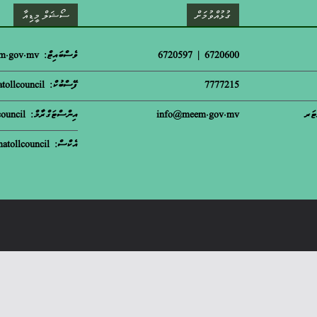
ގުޅުއްވުމަށް
ސޯޝަލް މީޑިއާ
6720600 | 6720597
ވެސްބައިޓް: meem.gov.mv
7777215
ފޭސްބުކް: matollcouncil
ޓަރ
info@meem.gov.mv
އިންސްޓަގްރާމް: m.atollcouncil
އެކްސް: matollcouncil