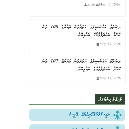
admin
May 17, 2026
މ.އަތޮޅު ކައުންސިލްގެ ހަތަރުވަނަ ދައުރުގެ 108 ވަނަ
ޢާންމު ބައްދަލުވުމުގެ ޔައުމިއްޔާ
May 17, 2026
މ.އަތޮޅު ކައުންސިލްގެ ހަތަރުވަނަ ދައުރުގެ 107 ވަނަ
ޢާންމު ބައްދަލުވުމުގެ ޔައުމިއްޔާ
May 17, 2026
މުހިއްމު ލިންކުތައް
ރައީސުލްޖުމްހޫރިއްޔާގެ އޮފީސް