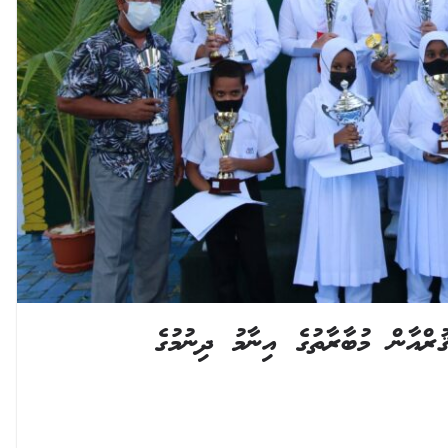
ުންސިލްގެ 25 ވަނަ ޤުރްއާން މުބާރާތުގެ އިނާމު ދިނުމުގެ