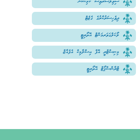
ސިވިލްސަރވިސް ކޮމިޝަން
ދިވެހިސަރުކާރުގެ ގެޒެޓް
ލޯކަލްގަވަރމަންޓް އޮތޯރިޓީ
މިނިސްޓްރީ އޮފް އިސްލާމިކް އެފެއާޒް
ޓްރާންސްޕޯޓް އޮތޯރިޓީ