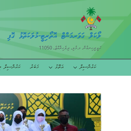
ލޯކަލް ގަވަރމަންޓް އޮތޯރިޓީ-މުލަކަތޮޅު ގޮފި
ހަވީރީހިނގުން. މ.މުލި، ދިވެހިރާއްޖެ، 11050
ކައުންސިލް
އަތޮޅު
ޚަބަރު
ކައުންސިލް މ