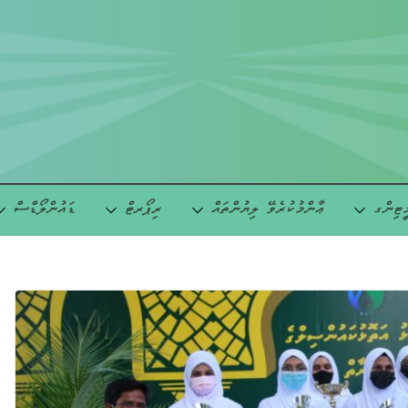
ީޓިންގ
ޢާންމުކުރެވޭ ލިޔުންތައް
ރިޕޯރޓް
ޑައުންލޯޑްސް