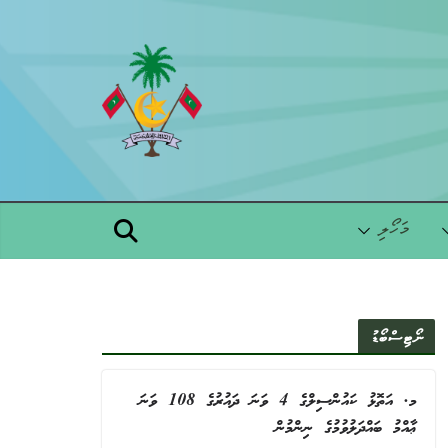
Skip
to
content
މަހޯލި
ނޯޓިސްބޯޑު
މ. އަތޮޅު ކައުންސިލްގެ 4 ވަނަ ދައުރުގެ 108 ވަނަ
ޢާއްމު ބައްދަލުވުމުގެ ނިންމުން