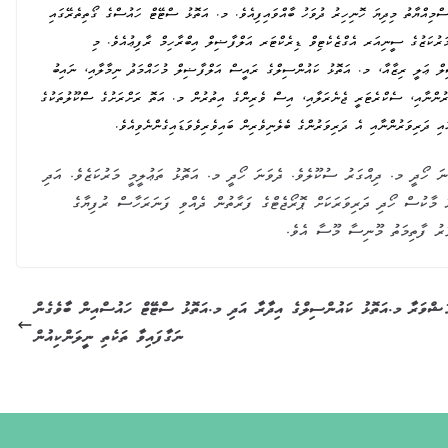
ނާމު ދިނުމުގެ ރަސްމިއްޔާތު މިދިޔަ ހޮނިހިރު ދުވަހު ބާއްވައިފިއެވެ. މ. އަތޮޅު ސްޓޭޓް ހައުސްގެ ގޯތިތެރޭގައި
މަރުކަޒުގެ ސީނިއަރ އެގްޒެކެޓިވް ޑިރެކްޓަރ އަލްފާޟިލް އިބްރާހިމް ރާފިޢުއެވެ. މި
ލް ޢަލީ ރިޒާއާ، މ. އަތޮޅު ކައުންސިލްގެ ރައީސް އަލްފާޟިލް މުހައްމަދު ނިމާލާއި، ނައިބު
ންނާއި، ސެކްރެޓަރީ ޖެނެރަލާއި، އިސް ވެރިންގެ އިތުރުން މ. އަތޮ ރަށްރަށުގެ ސްކޫލުތަކުގެ
ި ދަރިވަރުންނާއި އެ ދަރިވަރުންގެ ބެލެނިވެރިން ބައިވެރިވެވަޑައިގެންނެވިއެވެ.
. ދިއްގަރު ސުކޫލެވެ. ދެވަނަ ހޯދީ މ. އަތޮޅު ތަޢުލީމީ މަރުކަޒެވެ. އަދި
 މާކުސް ހޯދި ދަރިވަރަކަށް ޕޮރޯޖެޓްގެ ފަރާތުން ދެއްވި ފަނަރަހާސް ރުފިޔާގެ
ަރު ފާތިމަތު މޫނިސާ މޫސާ އެވެ.
ަޝްވަރާ
މ.އަތޮޅު ކައުންސިލްގެ އިދާރާ އަދި މ.އަތޮޅު ސްޓޭޓް ހައުސްއިން ބާވެގެން
ނަގާފައިވާ ތަކެތި ނީލަންކިއުން