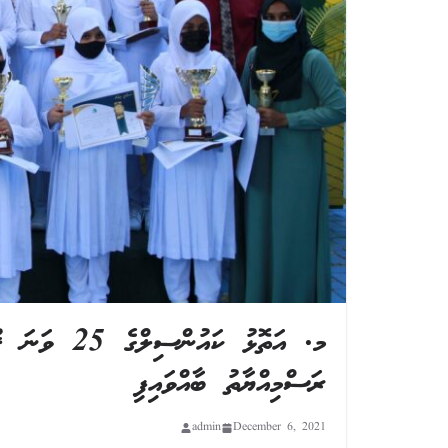
މ. އަތޮޅު ކައ
ރަސްމިއްޔާތު ބާއްވައިފި
admin
December 6, 2021