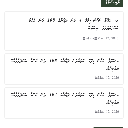
ނޯޓިސްބޯޑު
މ. އަތޮޅު ކައުންސިލްގެ 4 ވަނަ ދައުރުގެ 108 ވަނަ ޢާއްމު
ބައްދަލުވުމުގެ ނިންމުން
admin
May 17, 2026
މ.އަތޮޅު ކައުންސިލްގެ ހަތަރުވަނަ ދައުރުގެ 108 ވަނަ ޢާންމު ބައްދަލުވުމުގެ
ޔައުމިއްޔާ
May 17, 2026
މ.އަތޮޅު ކައުންސިލްގެ ހަތަރުވަނަ ދައުރުގެ 107 ވަނަ ޢާންމު ބައްދަލުވުމުގެ
ޔައުމިއްޔާ
May 17, 2026