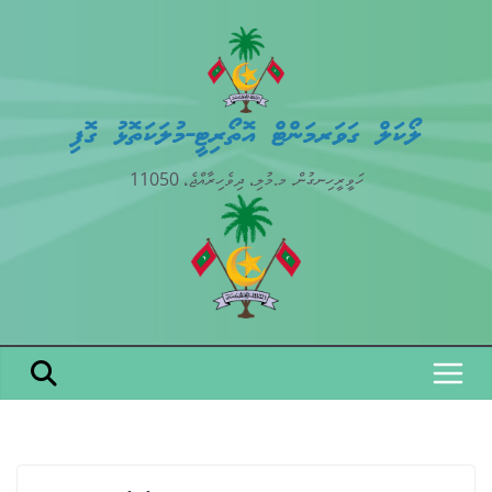
Skip
to
content
ލޯކަލް ގަވަރމަންޓް އޮތޯރިޓީ-މުލަކަތޮޅު ގޮފި
ހަވީރީހިނގުން. މ.މުލި، ދިވެހިރާއްޖެ، 11050