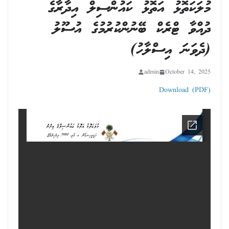
މުލަކަތޮޅު އަތޮޅު ކައުންސިލް އިދާރާގެ
ދުއްވާ ޓްރެކް ބޭނުންކުރުމުގެ އުސޫލު
(ދެވަނަ އިސްލާހު)
admin
October 14, 2025
Download (PDF)