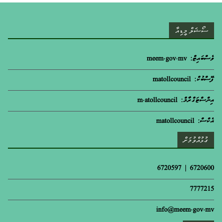
ސޯޝަލް މީޑިއާ
ވެސްބައިޓް: meem.gov.mv
ފޭސްބުކް: matollcouncil
އިންސްޓަގްރާމް: m.atollcouncil
އެކްސް: matollcouncil
ގުޅުއްވުމަށް
6720600 | 6720597
7777215
info@meem.gov.mv