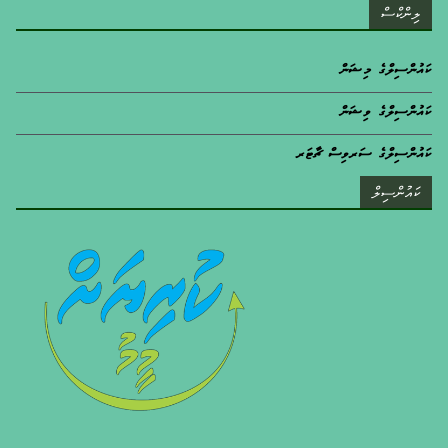
ލިންކްސް
ކައުންސިލްގެ މިޝަން
ކައުންސިލްގެ ވިޝަން
ކައުންސިލްގެ ސަރވިސް ޗާޓަރ
ކައުންސިލް