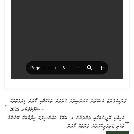
ޕްރޮކިއުމަންޓް އުޞޫލުން ކައުންސިލަށް ގަނެވުނު ތަކެއްޗާއި ހޯދުނު ޚިދުމަތްތައް
- ސެޕްޓެމްބަަރ 2025
އެކިއެކި އޮފީސްތަކާއި ތަންތަނުން މ. އަތޮޅު ކައުންސިލްގެ އިދާރާއަށް ބޭނުންވާ
ތަކެތި ޑެލިވަރީކޮށްދޭނެ ފަރާތެއް ހޯދުން