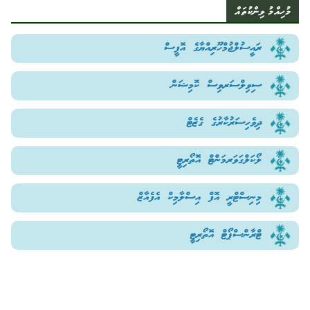
މުހިއްމު ލިންކުތައް
ރައީސުލްޖުމްހޫރިއްޔާގެ އޮފީސް
ސިވިލްސަރވިސް ކޮމިޝަން
ދިވެހިސަރުކާރުގެ ގެޒެޓް
ލޯކަލްގަވަރމަންޓް އޮތޯރިޓީ
މިނިސްޓްރީ އޮފް އިސްލާމިކް އެފެއާޒް
ޓްރާންސްޕޯޓް އޮތޯރިޓީ