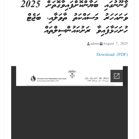
ޤާނޫނުގައި ބަޔާންކޮށްފައިވާގޮތަށް 2025
ވަނައަހަރު މަސައްކަތު ތާވަލާއި، ބަޖެޓް
ހުށަހަޅާފައިވާ ރަށުކައުންސިލްތައް
admin
August 7, 2025
Download (PDF)