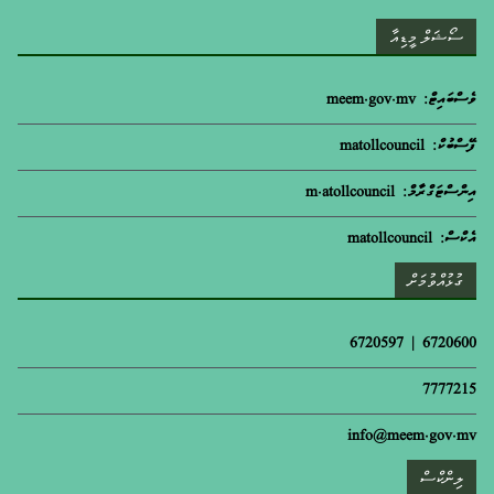
ސޯޝަލް މީޑިއާ
ވެސްބައިޓް: meem.gov.mv
ފޭސްބުކް: matollcouncil
އިންސްޓަގްރާމް: m.atollcouncil
އެކްސް: matollcouncil
ގުޅުއްވުމަށް
6720600 | 6720597
7777215
info@meem.gov.mv
ލިންކްސް