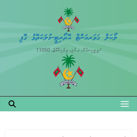
Skip
to
content
ލޯކަލް ގަވަރމަންޓް އޮތޯރިޓީ-މުލަކަތޮޅު ގޮފި
ހަވީރީހިނގުން. މ.މުލި، ދިވެހިރާއްޖެ، 11050