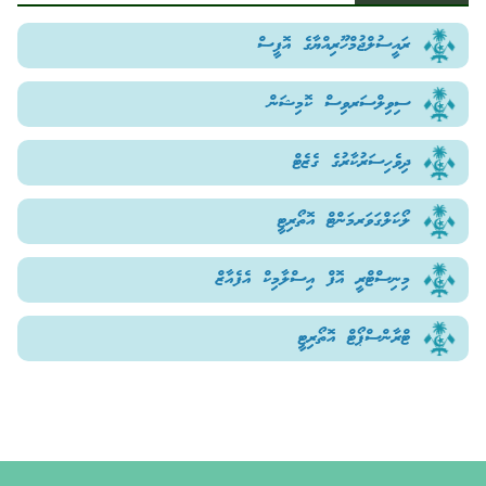
ރައީސުލްޖުމްހޫރިއްޔާގެ އޮފީސް
ސިވިލްސަރވިސް ކޮމިޝަން
ދިވެހިސަރުކާރުގެ ގެޒެޓް
ލޯކަލްގަވަރމަންޓް އޮތޯރިޓީ
މިނިސްޓްރީ އޮފް އިސްލާމިކް އެފެއާޒް
ޓްރާންސްޕޯޓް އޮތޯރިޓީ