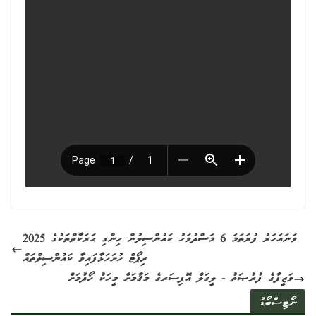
2025 ވަނައަހަރު ފުރަތަމަ 6 މަސްދުވަހު ކައުންސިލުން ހިންގި ޙަރަކާތްތަކުގެ
ރިޕޯޓް ހުށަހަޅާފައިވާ ކައުންސިލްތައް
ވަޒީފާގެ ފުރުޞަތު - ލީގަލް އޮފިސަރގެ މަޤާމަށް މީހަކު ހޯދުމަށް
ނޯޓިސްބޯޑު