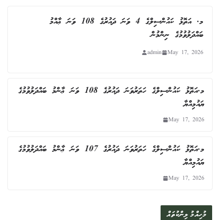
މ. އަތޮޅު ކައުންސިލްގެ 4 ވަނަ ދައުރުގެ 108 ވަނަ ޢާއްމު
ބައްދަލުވުމުގެ ނިންމުން
admin
May 17, 2026
މ.އަތޮޅު ކައުންސިލްގެ ހަތަރުވަނަ ދައުރުގެ 108 ވަނަ ޢާންމު ބައްދަލުވުމުގެ
ޔައުމިއްޔާ
May 17, 2026
މ.އަތޮޅު ކައުންސިލްގެ ހަތަރުވަނަ ދައުރުގެ 107 ވަނަ ޢާންމު ބައްދަލުވުމުގެ
ޔައުމިއްޔާ
May 17, 2026
މުހިއްމު ލިންކުތައް