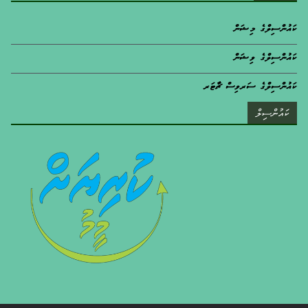
ކައުންސިލްގެ މިޝަން
ކައުންސިލްގެ ވިޝަން
ކައުންސިލްގެ ސަރވިސް ޗާޓަރ
ކައުންސިލް