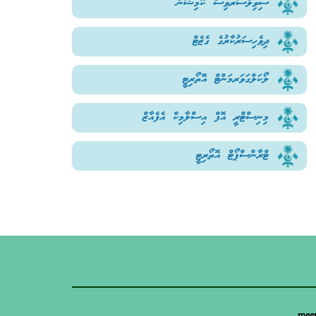
ސިވިލްސަރވިސް ކޮމިޝަން
ދިވެހިސަރުކާރުގެ ގެޒެޓް
ލޯކަލްގަވަރމަންޓް އޮތޯރިޓީ
މިނިސްޓްރީ އޮފް އިސްލާމިކް އެފެއާޒް
ޓްރާންސްޕޯޓް އޮތޯރިޓީ