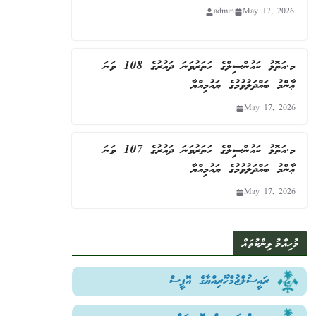
admin
May 17, 2026
މ.އަތޮޅު ކައުންސިލްގެ ހަތަރުވަނަ ދައުރުގެ 108 ވަނަ
ޢާންމު ބައްދަލުވުމުގެ ޔައުމިއްޔާ
May 17, 2026
މ.އަތޮޅު ކައުންސިލްގެ ހަތަރުވަނަ ދައުރުގެ 107 ވަނަ
ޢާންމު ބައްދަލުވުމުގެ ޔައުމިއްޔާ
May 17, 2026
މުހިއްމު ލިންކުތައް
ރައީސުލްޖުމްހޫރިއްޔާގެ އޮފީސް