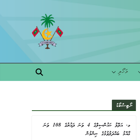
Skip
to
content
މަހޯލި
ނޯޓިސްބޯޑު
މ. އަތޮޅު ކައުންސިލްގެ 4 ވަނަ ދައުރުގެ 108 ވަނަ
ޢާއްމު ބައްދަލުވުމުގެ ނިންމުން