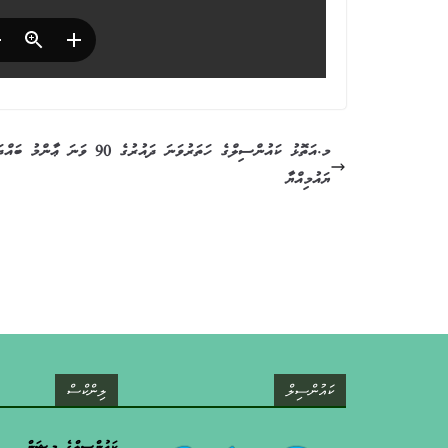
މ.އަތޮޅު ކައުންސިލްގެ ހަތަރުވަނަ ދައުރުގެ 90 ވަނަ 
ޔައުމިއްޔާ
ކައުންސިލް
ލިންކްސް