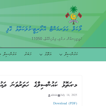
ލޯކަލް ގަވަރމަންޓް އޮތޯރިޓީ-މުލަކަތޮޅު ގޮފި
ހަވީރީހިނގުން. މ.މުލި، ދިވެހިރާއްޖެ، 11050
ކައުންސިލް
އަތޮޅު
ޚަބަރު
ކައުންސިލް މ
މ.އަތޮޅު ކައުންސިލްގެ ހަތަރުވަނަ ދައުރުގެ 89 ވަނަ ޢާންމު ބައްދަލުވުމުގެ
admin
July 14, 2025
Download (PDF)