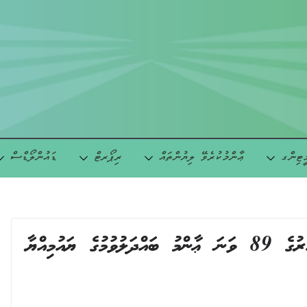
ީޓިންގ
ޢާންމުކުރެވޭ ލިޔުންތައް
ރިޕޯރޓް
ޑައުންލޯޑްސް
 ޔައުމިއްޔާ