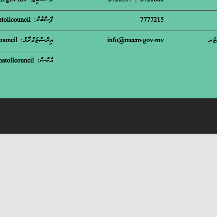
6720600 | 6720597
ވެސްބައިޓް: meem.gov.mv
7777215
ފޭސްބުކް: matollcouncil
ޓަރ
info@meem.gov.mv
އިންސްޓަގްރާމް: m.atollcouncil
އެކްސް: matollcouncil