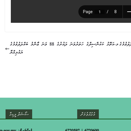
ޢާންމު ބައްދަލުވުމުގެ
މ.އަތޮޅު ކައުންސިލްގެ ހަތަރުވަނަ ދައުރުގެ 88 ވަނަ ޢާންމު ބައްދަލުވުމުގެ
ޔައުމިއްޔާ
ގުޅުއްވުމަށް
ސޯޝަލް މީޑިއާ