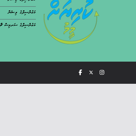
ކައުންސިލްގެ މިޝަން
ކައުންސިލްގެ ވިޝަން
ކައުންސިލްގެ ސަރވިސް ޗާ