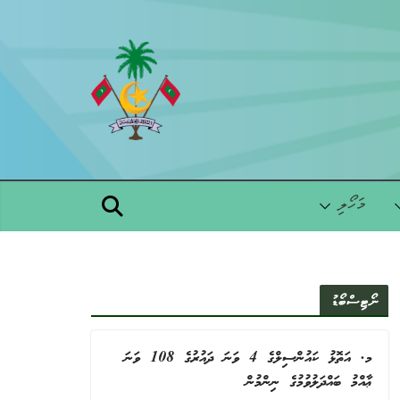
Skip
to
content
މަހޯލި
ނޯޓިސްބޯޑު
މ. އަތޮޅު ކައުންސިލްގެ 4 ވަނަ ދައުރުގެ 108 ވަނަ
ޢާއްމު ބައްދަލުވުމުގެ ނިންމުން