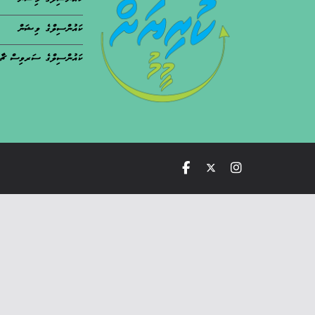
ކައުންސިލްގެ މިޝަން
ކައުންސިލްގެ ވިޝަން
ކައުންސިލްގެ ސަރވިސް ޗާ