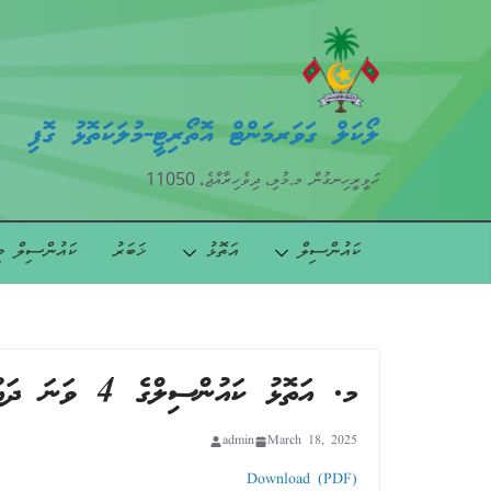
ލޯކަލް ގަވަރމަންޓް އޮތޯރިޓީ-މުލަކަތޮޅު ގޮފި
ހަވީރީހިނގުން. މ.މުލި، ދިވެހިރާއްޖެ، 11050
ކައުންސިލް
އަތޮޅު
ޚަބަރު
ކައުންސިލް މ
މ. އަތޮޅު ކައުންސިލްގެ 4 ވަނަ ދައުރުގެ 6 ވަނަ ކުއްލި ބައްދަލުވުމުގެ ނިންމުން
admin
March 18, 2025
Download (PDF)