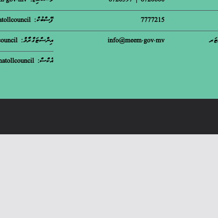
6720600 | 6720597
ވެސްބައިޓް: meem.gov.mv
7777215
ފޭސްބުކް: matollcouncil
ޓަރ
info@meem.gov.mv
އިންސްޓަގްރާމް: m.atollcouncil
އެކްސް: matollcouncil