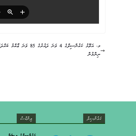
މ. އަތޮޅު ކައުންސިލްގެ 4 ވަނަ ދައުރުގެ 85 ވަނަ ޢާއް
ނިންމުން
ކައުންސިލް
ލިންކްސް