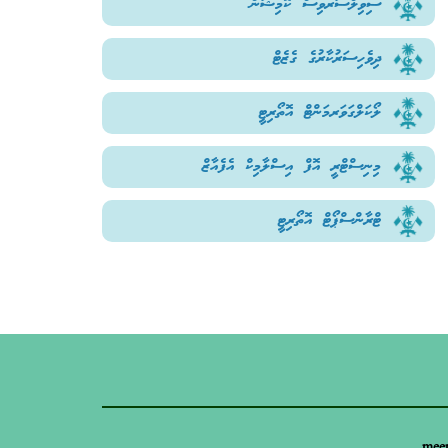
ސިވިލްސަރވިސް ކޮމިޝަން
ދިވެހިސަރުކާރުގެ ގެޒެޓް
ލޯކަލްގަވަރމަންޓް އޮތޯރިޓީ
މިނިސްޓްރީ އޮފް އިސްލާމިކް އެފެއާޒް
ޓްރާންސްޕޯޓް އޮތޯރިޓީ