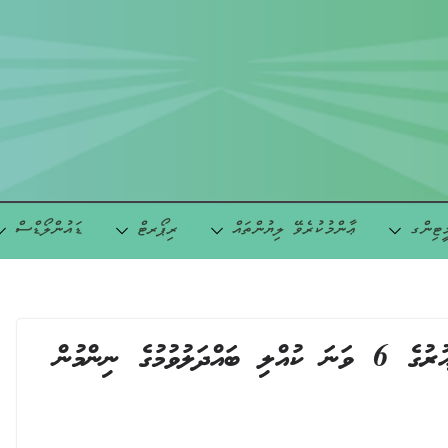
ީޓިންގ
ޢާންމުކުރެވޭ ލިޔުންތައް
ރިޕޯރޓް
ޑައުންލޯޑްސް