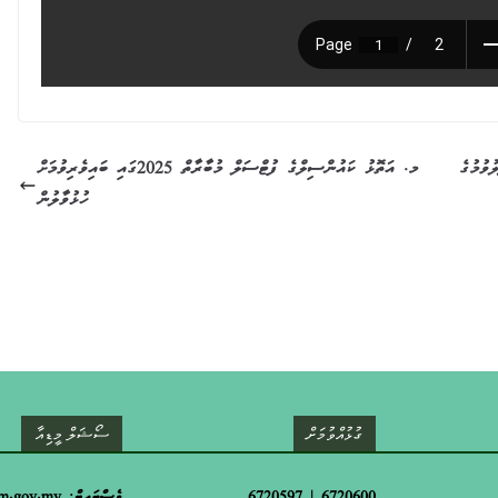
މު ބައްދަލުވުމުގެ
މ. އަތޮޅު ކައުންސިލްގެ ފުޓްސަލް މުބާރާތް 2025ގައި ބައިވެރިވުމަށް
ހުޅުވާލުން
ގުޅުއްވުމަށް
ސޯޝަލް މީޑިއާ