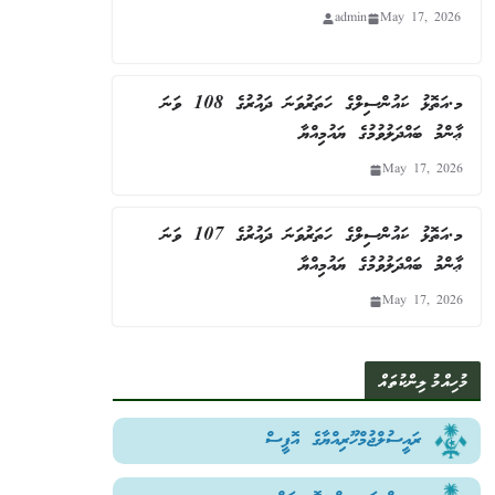
admin
May 17, 2026
މ.އަތޮޅު ކައުންސިލްގެ ހަތަރުވަނަ ދައުރުގެ 108 ވަނަ
ޢާންމު ބައްދަލުވުމުގެ ޔައުމިއްޔާ
May 17, 2026
މ.އަތޮޅު ކައުންސިލްގެ ހަތަރުވަނަ ދައުރުގެ 107 ވަނަ
ޢާންމު ބައްދަލުވުމުގެ ޔައުމިއްޔާ
May 17, 2026
މުހިއްމު ލިންކުތައް
ރައީސުލްޖުމްހޫރިއްޔާގެ އޮފީސް