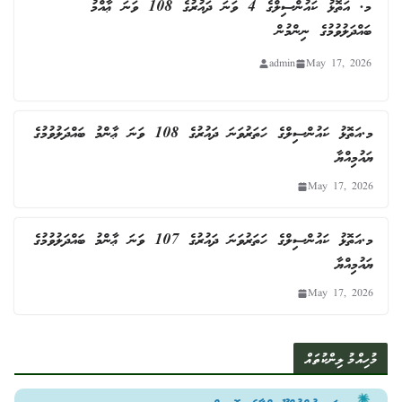
މ. އަތޮޅު ކައުންސިލްގެ 4 ވަނަ ދައުރުގެ 108 ވަނަ ޢާއްމު
ބައްދަލުވުމުގެ ނިންމުން
admin
May 17, 2026
މ.އަތޮޅު ކައުންސިލްގެ ހަތަރުވަނަ ދައުރުގެ 108 ވަނަ ޢާންމު ބައްދަލުވުމުގެ
ޔައުމިއްޔާ
May 17, 2026
މ.އަތޮޅު ކައުންސިލްގެ ހަތަރުވަނަ ދައުރުގެ 107 ވަނަ ޢާންމު ބައްދަލުވުމުގެ
ޔައުމިއްޔާ
May 17, 2026
މުހިއްމު ލިންކުތައް