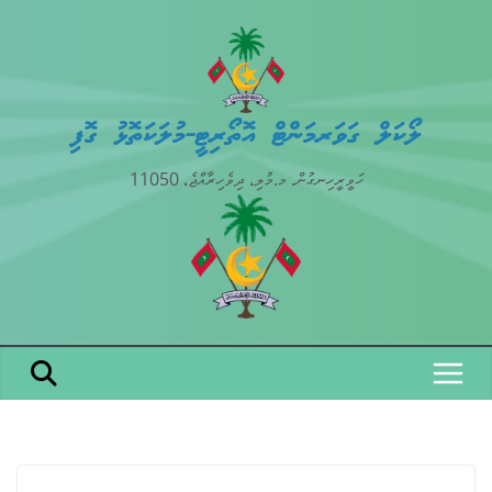
Skip
to
content
ލޯކަލް ގަވަރމަންޓް އޮތޯރިޓީ-މުލަކަތޮޅު ގޮފި
ހަވީރީހިނގުން. މ.މުލި، ދިވެހިރާއްޖެ، 11050