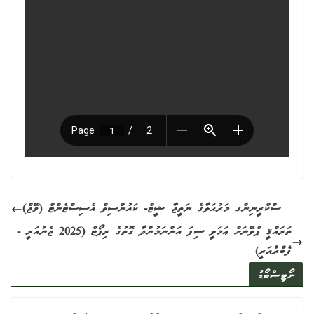
ސްކްރީނިންގ މަރުޙަލާގެ ނަތީޖާ ޝީޓް- ކައުންސިލް އެސިސްޓެންޓް (ވޭޖް)
ތަރައްޤީ ޕްލޭނަށް ޢަމަލީ ސިފަ އަންނަމުންދާ ގޮތުގެ ރިޕޯޓް (2025 ޖެނުއަރީ -
ފެބްރުއަރީ)
ނޯޓިސްބޯޑު