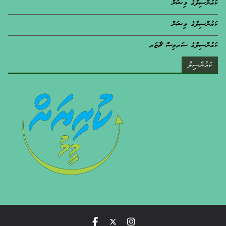
ކައުންސިލްގެ މިޝަން
ކައުންސިލްގެ ވިޝަން
ކައުންސިލްގެ ސަރވިސް ޗާޓަރ
ކައުންސިލް