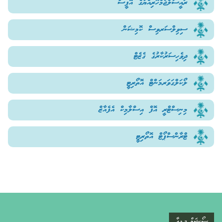
ރައީސުލްޖުމްހޫރިއްޔާގެ އޮފީސް
ސިވިލްސަރވިސް ކޮމިޝަން
ދިވެހިސަރުކާރުގެ ގެޒެޓް
ލޯކަލްގަވަރމަންޓް އޮތޯރިޓީ
މިނިސްޓްރީ އޮފް އިސްލާމިކް އެފެއާޒް
ޓްރާންސްޕޯޓް އޮތޯރިޓީ
ސޯޝަލް މީޑިއާ