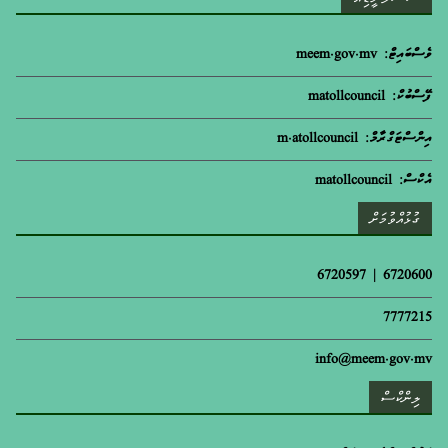
ވެސްބައިޓް: meem.gov.mv
ފޭސްބުކް: matollcouncil
އިންސްޓަގްރާމް: m.atollcouncil
އެކްސް: matollcouncil
ގުޅުއްވުމަށް
6720600 | 6720597
7777215
info@meem.gov.mv
ލިންކްސް