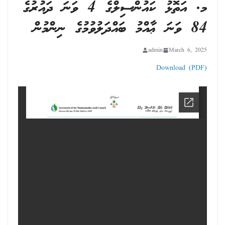
މ. އަތޮޅު ކައުންސިލްގެ 4 ވަނަ ދައުރުގެ
84 ވަނަ ޢާއްމު ބައްދަލުވުމުގެ ނިންމުން
admin
March 6, 2025
Download (PDF)