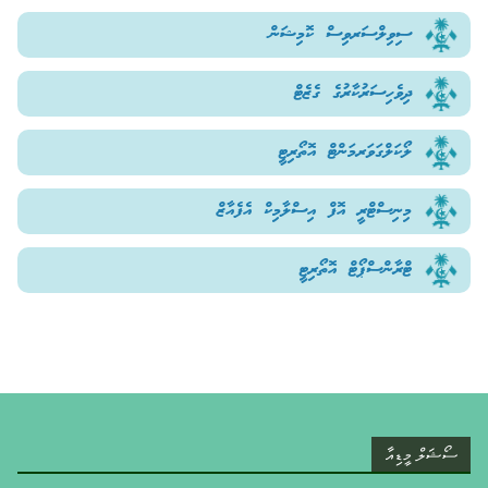
ސިވިލްސަރވިސް ކޮމިޝަން
ދިވެހިސަރުކާރުގެ ގެޒެޓް
ލޯކަލްގަވަރމަންޓް އޮތޯރިޓީ
މިނިސްޓްރީ އޮފް އިސްލާމިކް އެފެއާޒް
ޓްރާންސްޕޯޓް އޮތޯރިޓީ
ސޯޝަލް މީޑިއާ