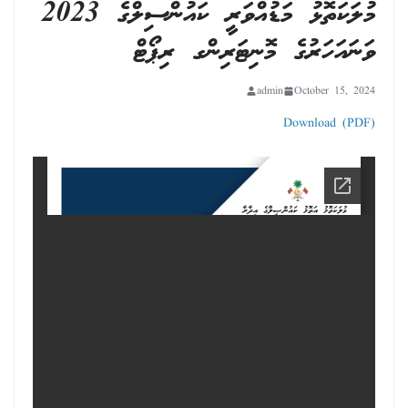
މުލަކަތޮޅު މަޑުއްވަރީ ކައުންސިލްގެ 2023
ވަނައަހަރުގެ މޮނިޓަރިންގ ރިޕޯޓް
admin
October 15, 2024
Download (PDF)