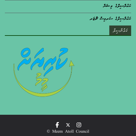
ކައުންސިލްގެ ވިޝަން
ކައުންސިލްގެ ސަރވިސް ޗާޓަރ
ކައުންސިލް