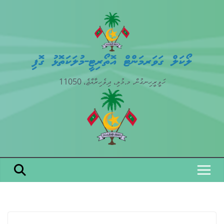
Skip
to
content
ލޯކަލް ގަވަރމަންޓް އޮތޯރިޓީ-މުލަކަތޮޅު ގޮފި
ހަވީރީހިނގުން. މ.މުލި، ދިވެހިރާއްޖެ، 11050