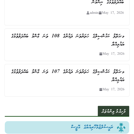
ބައްދަލުވުމުގެ ނިންމުން
admin
May 17, 2026
މ.އަތޮޅު ކައުންސިލްގެ ހަތަރުވަނަ ދައުރުގެ 108 ވަނަ ޢާންމު ބައްދަލުވުމުގެ
ޔައުމިއްޔާ
May 17, 2026
މ.އަތޮޅު ކައުންސިލްގެ ހަތަރުވަނަ ދައުރުގެ 107 ވަނަ ޢާންމު ބައްދަލުވުމުގެ
ޔައުމިއްޔާ
May 17, 2026
މުހިއްމު ލިންކުތައް
ރައީސުލްޖުމްހޫރިއްޔާގެ އޮފީސް