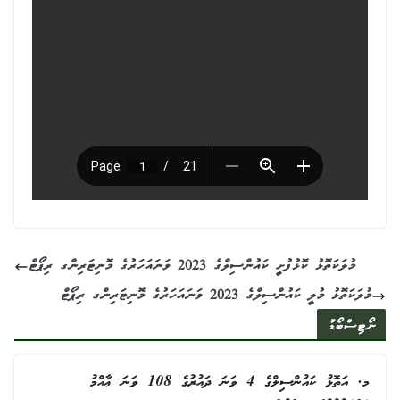
މުލަކަތޮޅު ކޮޅުފުށީ ކައުންސިލްގެ 2023 ވަނައަހަރުގެ މޮނިޓަރިންގ ރިޕޯޓް
މުލަކަތޮޅު މުލީ ކައުންސިލްގެ 2023 ވަނައަހަރުގެ މޮނިޓަރިންގ ރިޕޯޓް
ނޯޓިސްބޯޑު
މ. އަތޮޅު ކައުންސިލްގެ 4 ވަނަ ދައުރުގެ 108 ވަނަ ޢާއްމު