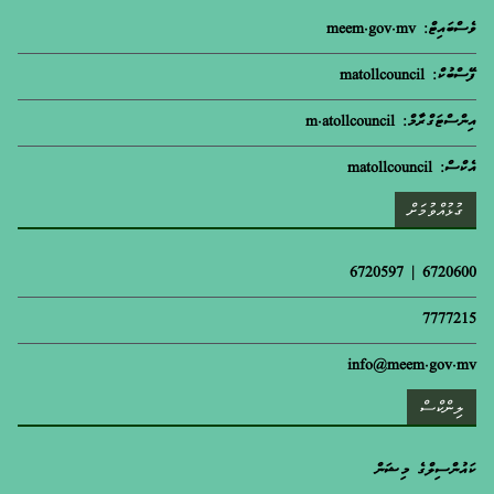
ވެސްބައިޓް: meem.gov.mv
ފޭސްބުކް: matollcouncil
އިންސްޓަގްރާމް: m.atollcouncil
އެކްސް: matollcouncil
ގުޅުއްވުމަށް
6720600 | 6720597
7777215
info@meem.gov.mv
ލިންކްސް
ކައުންސިލްގެ މިޝަން