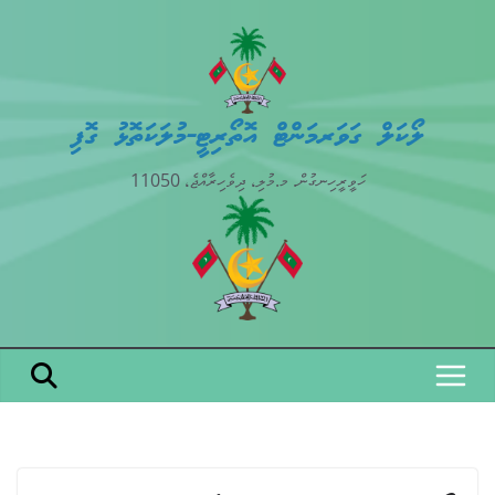
Skip
to
content
ލޯކަލް ގަވަރމަންޓް އޮތޯރިޓީ-މުލަކަތޮޅު ގޮފި
ހަވީރީހިނގުން. މ.މުލި، ދިވެހިރާއްޖެ، 11050