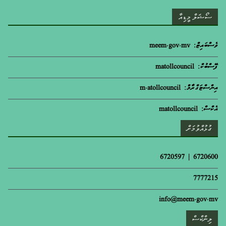
ސޯޝަލް މީޑިއާ
ވެސްބައިޓް: meem.gov.mv
ފޭސްބުކް: matollcouncil
އިންސްޓަގްރާމް: m.atollcouncil
އެކްސް: matollcouncil
ގުޅުއްވުމަށް
6720600 | 6720597
7777215
info@meem.gov.mv
ލިންކްސް