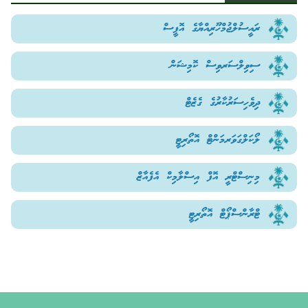
ރައީސުލްޖުމްހޫރިއްޔާގެ އޮފީސް
ސިވިލްސަރވިސް ކޮމިޝަން
ދިވެހިސަރުކާރުގެ ގެޒެޓް
ލޯކަލްގަވަރމަންޓް އޮތޯރިޓީ
މިނިސްޓްރީ އޮފް އިސްލާމިކް އެފެއާޒް
ޓްރާންސްޕޯޓް އޮތޯރިޓީ