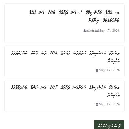
މ. އަތޮޅު ކައުންސިލްގެ 4 ވަނަ ދައުރުގެ 108 ވަނަ ޢާއްމު
ބައްދަލުވުމުގެ ނިންމުން
admin
May 17, 2026
މ.އަތޮޅު ކައުންސިލްގެ ހަތަރުވަނަ ދައުރުގެ 108 ވަނަ ޢާންމު ބައްދަލުވުމުގެ
ޔައުމިއްޔާ
May 17, 2026
މ.އަތޮޅު ކައުންސިލްގެ ހަތަރުވަނަ ދައުރުގެ 107 ވަނަ ޢާންމު ބައްދަލުވުމުގެ
ޔައުމިއްޔާ
May 17, 2026
މުހިއްމު ލިންކުތައް