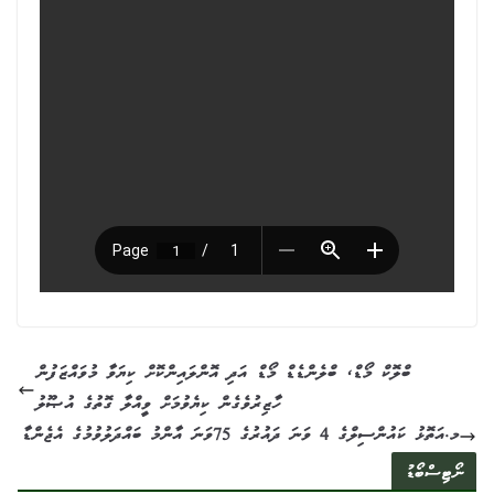
ބްލޮކް މޯޑް، ބްލެންޑެޑް މޯޑް އަދި އޮންލައިންކޮށް ކިޔަވާ މުވައްޒަފުން
ހާޒިރުވެގެން ކިޔެވުމަށް ވީއްލާ ގޮތުގެ އުޞޫލު
މ.އަތޮޅު ކައުންސިލްގެ 4 ވަނަ ދައުރުގެ 75ވަނަ އާންމު ބައްދަލުވުމުގެ އެޖެންޑާ
ނޯޓިސްބޯޑު