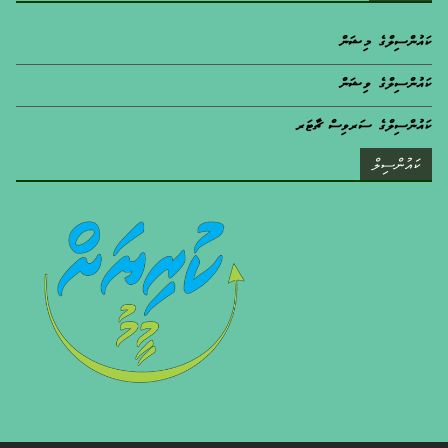
ކައުންސިލްގެ މިޝަން
ކައުންސިލްގެ ވިޝަން
ކައުންސިލްގެ ސަރވިސް ޗާޓަރ
ކައުންސިލް