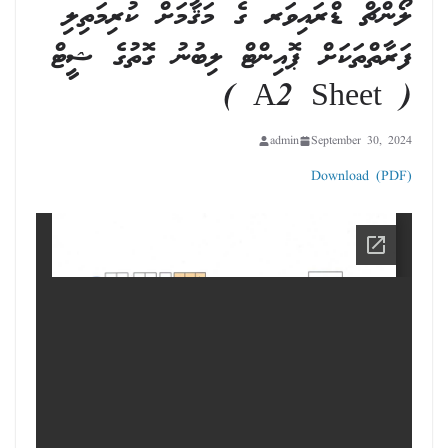
ލޯންޗް ޑްރައިވަރ ގެ މަޤާމަށް ކުރިމަތިލި
ފަރާތްތަކަށް ޕޮއިންޓް ލިބުނު ގޮތުގެ ޝީޓް
( A2 Sheet )
admin
September 30, 2024
Download (PDF)