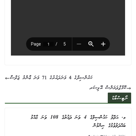
ކައުންސިލްގެ 4 ވަނަދައުރުގެ 71 ވަނަ ޢާންމު ޖަލްސާ
ކޮމްޕްލަޔަންސް އޮފިސަރ
ނޯޓިސްބޯޑު
މ. އަތޮޅު ކައުންސިލްގެ 4 ވަނަ ދައުރުގެ 108 ވަނަ ޢާއްމު
ބައްދަލުވުމުގެ ނިންމުން