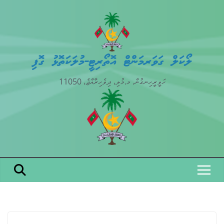
Skip
to
content
ލޯކަލް ގަވަރމަންޓް އޮތޯރިޓީ-މުލަކަތޮޅު ގޮފި
ހަވީރީހިނގުން. މ.މުލި، ދިވެހިރާއްޖެ، 11050