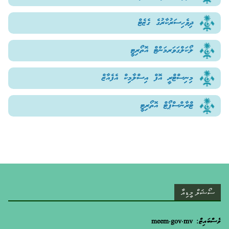
ދިވެހިސަރުކާރުގެ ގެޒެޓް
ލޯކަލްގަވަރމަންޓް އޮތޯރިޓީ
މިނިސްޓްރީ އޮފް އިސްލާމިކް އެފެއާޒް
ޓްރާންސްޕޯޓް އޮތޯރިޓީ
ސޯޝަލް މީޑިއާ
ވެސްބައިޓް: meem.gov.mv