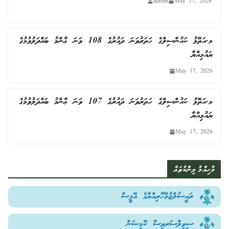
admin
May 17, 2026
މ.އަތޮޅު ކައުންސިލްގެ ހަތަރުވަނަ ދައުރުގެ 108 ވަނަ ޢާންމު ބައްދަލުވުމުގެ
ޔައުމިއްޔާ
May 17, 2026
މ.އަތޮޅު ކައުންސިލްގެ ހަތަރުވަނަ ދައުރުގެ 107 ވަނަ ޢާންމު ބައްދަލުވުމުގެ
ޔައުމިއްޔާ
May 17, 2026
މުހިއްމު ލިންކުތައް
ރައީސުލްޖުމްހޫރިއްޔާގެ އޮފީސް
ސިވިލްސަރވިސް ކޮމިޝަން