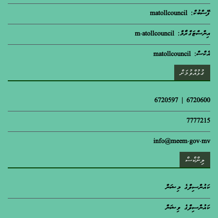
ފޭސްބުކް: matollcouncil
އިންސްޓަގްރާމް: m.atollcouncil
އެކްސް: matollcouncil
ގުޅުއްވުމަށް
6720600 | 6720597
7777215
info@meem.gov.mv
ލިންކްސް
ކައުންސިލްގެ މިޝަން
ކައުންސިލްގެ ވިޝަން