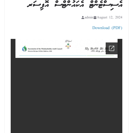
އެސިސްޓެންޓް އެކައުންޓްސް އޮފިސަރ
admin
August 12, 2024
Download (PDF)