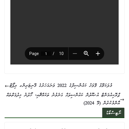
މުލަކަތޮޅު ވޭވަށު ކައުންސިލްގެ 2022 ވަނައަހަރުގެ މޮނިޓަރިންގ ރިޕޯޓް
ޕްރޮކިއުމަންޓް އުޞޫލުން ކައުންސިލަށް ގަނެވުނު ތަކެއްޗާއި، ހޯދުނު ޚިދުމަތްތައް
އާންމުކުރުން (މޭ 2024)
ނޯޓިސްބޯޑު