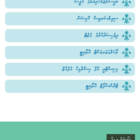
ރައީސުލްޖުމްހޫރިއްޔާގެ އޮފީސް
ސިވިލްސަރވިސް ކޮމިޝަން
ދިވެހިސަރުކާރުގެ ގެޒެޓް
ލޯކަލްގަވަރމަންޓް އޮތޯރިޓީ
މިނިސްޓްރީ އޮފް އިސްލާމިކް އެފެއާޒް
ޓްރާންސްޕޯޓް އޮތޯރިޓީ
ސޯޝަލް މީޑިއާ