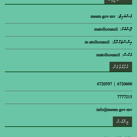
ވެސްބައިޓް: meem.gov.mv
ފޭސްބުކް: matollcouncil
އިންސްޓަގްރާމް: m.atollcouncil
އެކްސް: matollcouncil
ގުޅުއްވުމަށް
6720600 | 6720597
7777215
info@meem.gov.mv
ލިންކްސް