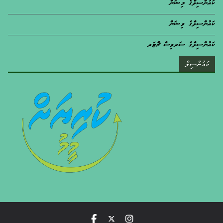
ކައުންސިލްގެ މިޝަން
ކައުންސިލްގެ ވިޝަން
ކައުންސިލްގެ ސަރވިސް ޗާޓަރ
ކައުންސިލް