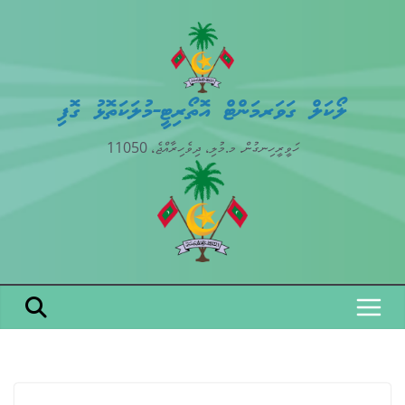
Skip
to
content
ލޯކަލް ގަވަރމަންޓް އޮތޯރިޓީ-މުލަކަތޮޅު ގޮފި
ހަވީރީހިނގުން. މ.މުލި، ދިވެހިރާއްޖެ، 11050