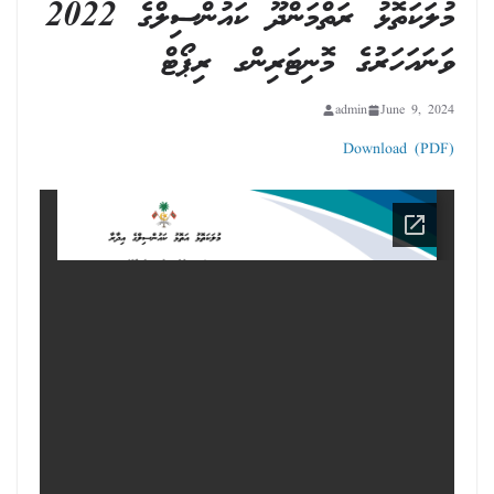
މުލަކަތޮޅު ރަތްމަންދޫ ކައުންސިލްގެ 2022
ވަނައަހަރުގެ މޮނިޓަރިންގ ރިޕޯޓް
admin
June 9, 2024
Download (PDF)