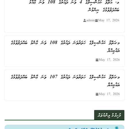
މ. އަތޮޅު ކައުންސިލްގެ 4 ވަނަ ދައުރުގެ 108 ވަނަ ޢާއްމު
ބައްދަލުވުމުގެ ނިންމުން
admin
May 17, 2026
މ.އަތޮޅު ކައުންސިލްގެ ހަތަރުވަނަ ދައުރުގެ 108 ވަނަ ޢާންމު ބައްދަލުވުމުގެ
ޔައުމިއްޔާ
May 17, 2026
މ.އަތޮޅު ކައުންސިލްގެ ހަތަރުވަނަ ދައުރުގެ 107 ވަނަ ޢާންމު ބައްދަލުވުމުގެ
ޔައުމިއްޔާ
May 17, 2026
މުހިއްމު ލިންކުތައް