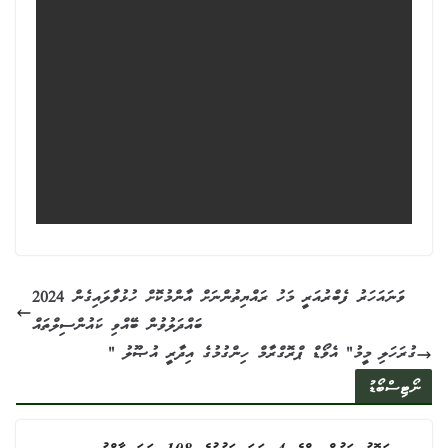
2024 ވަނައަހަރު ފެބްރުއަރީ މަހު ރައްޔިތުންނަށް އާންމުކޮށް ހުޅުވާލައިގެން
ބައްދަލުވުން ބޭއްވި ކައުންސިލްތައް
" ގުރަހަލި މީމު" އެވޯޑް ޕްރޮގްރާމް ހިންގުމުގެ އިދާރީ އުޞޫލު
ނޯޓިސްބޯޑު