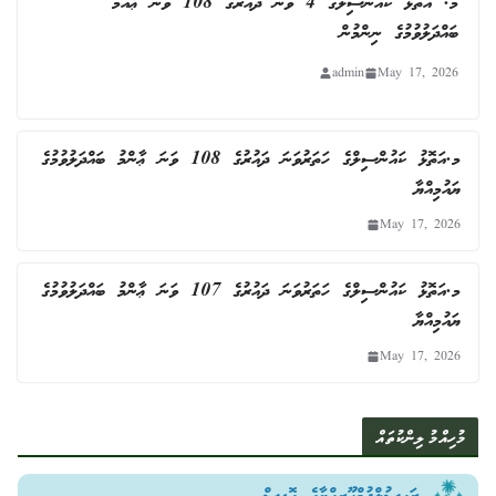
މ. އަތޮޅު ކައުންސިލްގެ 4 ވަނަ ދައުރުގެ 108 ވަނަ ޢާއްމު
ބައްދަލުވުމުގެ ނިންމުން
admin
May 17, 2026
މ.އަތޮޅު ކައުންސިލްގެ ހަތަރުވަނަ ދައުރުގެ 108 ވަނަ ޢާންމު ބައްދަލުވުމުގެ
ޔައުމިއްޔާ
May 17, 2026
މ.އަތޮޅު ކައުންސިލްގެ ހަތަރުވަނަ ދައުރުގެ 107 ވަނަ ޢާންމު ބައްދަލުވުމުގެ
ޔައުމިއްޔާ
May 17, 2026
މުހިއްމު ލިންކުތައް