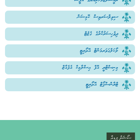
ރައީސުލްޖުމްހޫރިއްޔާގެ އޮފީސް
ސިވިލްސަރވިސް ކޮމިޝަން
ދިވެހިސަރުކާރުގެ ގެޒެޓް
ލޯކަލްގަވަރމަންޓް އޮތޯރިޓީ
މިނިސްޓްރީ އޮފް އިސްލާމިކް އެފެއާޒް
ޓްރާންސްޕޯޓް އޮތޯރިޓީ
ސޯޝަލް މީޑިއާ