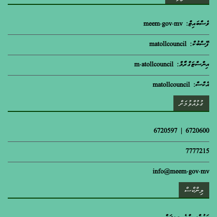
ވެސްބައިޓް: meem.gov.mv
ފޭސްބުކް: matollcouncil
އިންސްޓަގްރާމް: m.atollcouncil
އެކްސް: matollcouncil
ގުޅުއްވުމަށް
6720600 | 6720597
7777215
info@meem.gov.mv
ލިންކްސް