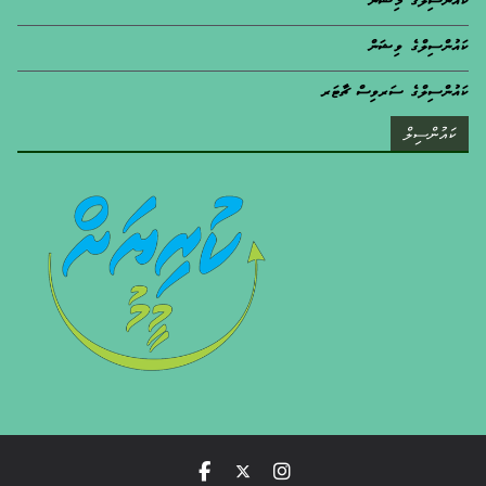
ކައުންސިލްގެ މިޝަން
ކައުންސިލްގެ ވިޝަން
ކައުންސިލްގެ ސަރވިސް ޗާޓަރ
ކައުންސިލް