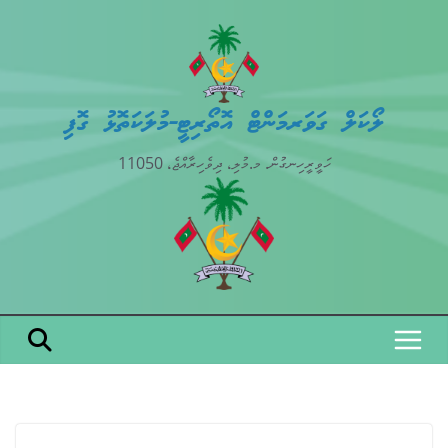
Skip
to
content
ލޯކަލް ގަވަރމަންޓް އޮތޯރިޓީ-މުލަކަތޮޅު ގޮފި
ހަވީރީހިނގުން. މ.މުލި، ދިވެހިރާއްޖެ، 11050