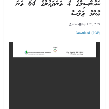
ކައުންސިލްގެ 4 ވަނަދައުރުގެ 64 ވަނަ
ޢާންމު ޖަލްސާ
admin
April 25, 2024
Download (PDF)