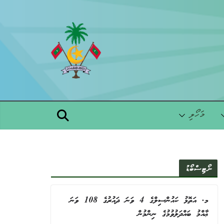
Skip
to
content
މަހޯލި
ނޯޓިސްބޯޑު
މ. އަތޮޅު ކައުންސިލްގެ 4 ވަނަ ދައުރުގެ 108 ވަނަ
ޢާއްމު ބައްދަލުވުމުގެ ނިންމުން