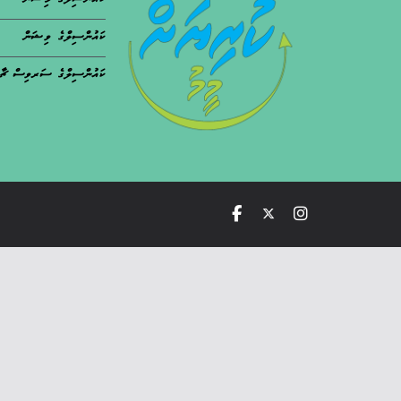
ކައުންސިލްގެ މިޝަން
ކައުންސިލްގެ ވިޝަން
ކައުންސިލްގެ ސަރވިސް ޗާ