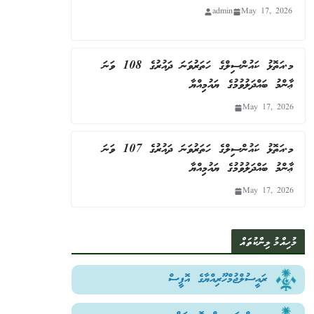
admin
May 17, 2026
މ.އަތޮޅު ކައުންސިލްގެ ހަތަރުވަނަ ދައުރުގެ 108 ވަނަ
ޢާންމު ބައްދަލުވުމުގެ ޔައުމިއްޔާ
May 17, 2026
މ.އަތޮޅު ކައުންސިލްގެ ހަތަރުވަނަ ދައުރުގެ 107 ވަނަ
ޢާންމު ބައްދަލުވުމުގެ ޔައުމިއްޔާ
May 17, 2026
މުހިއްމު ލިންކުތައް
ރައީސުލްޖުމްހޫރިއްޔާގެ އޮފީސް