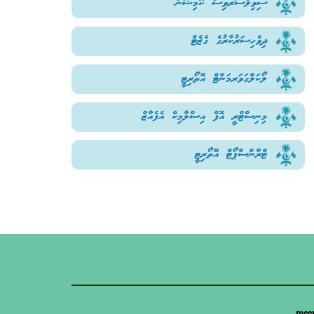
ސިވިލްސަރވިސް ކޮމިޝަން
ދިވެހިސަރުކާރުގެ ގެޒެޓް
ލޯކަލްގަވަރމަންޓް އޮތޯރިޓީ
މިނިސްޓްރީ އޮފް އިސްލާމިކް އެފެއާޒް
ޓްރާންސްޕޯޓް އޮތޯރިޓީ