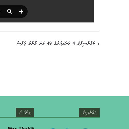
ކައުންސިލްގެ 4 ވަނަދައުރުގެ 49 ވަނަ ޢާންމު ޖަލްސާ
ކައުންސިލް
ލިންކްސް