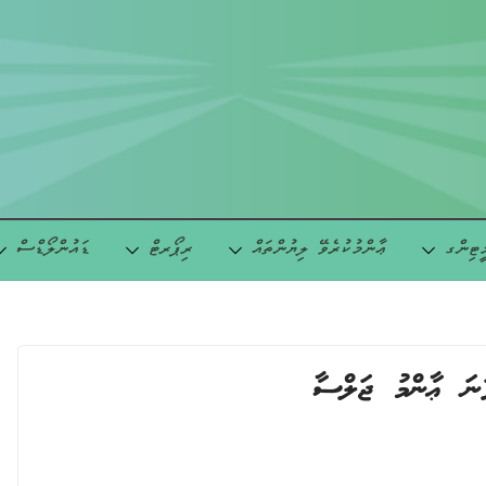
ީޓިންގ
ޢާންމުކުރެވޭ ލިޔުންތައް
ރިޕޯރޓް
ޑައުންލޯޑްސް