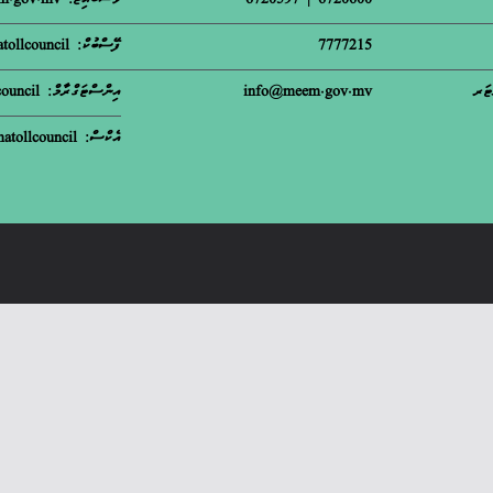
6720600 | 6720597
ވެސްބައިޓް: meem.gov.mv
7777215
ފޭސްބުކް: matollcouncil
ޓަރ
info@meem.gov.mv
އިންސްޓަގްރާމް: m.atollcouncil
އެކްސް: matollcouncil