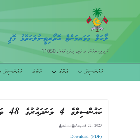
ލޯކަލް ގަވަރމަންޓް އޮތޯރިޓީ-މުލަކަތޮޅު ގޮފި
ހަވީރީހިނގުން. މ.މުލި، ދިވެހިރާއްޖެ، 11050
ކައުންސިލް
އަތޮޅު
ޚަބަރު
ކައުންސިލް މ
ކައުންސިލްގެ 4 ވަނަދައުރުގެ 48 ވަނަ ޢާންމު ޖަލްސާ
admin
August 22, 2023
Download (PDF)