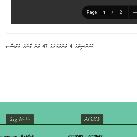
ކައުންސިލްގެ 4 ވަނަދައުރުގެ 47 ވަނަ ޢާންމު ޖަލްސާ
ގުޅުއްވުމަށް
ސޯޝަލް މީޑިއާ