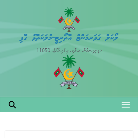
Skip
to
content
ލޯކަލް ގަވަރމަންޓް އޮތޯރިޓީ-މުލަކަތޮޅު ގޮފި
ހަވީރީހިނގުން. މ.މުލި، ދިވެހިރާއްޖެ، 11050