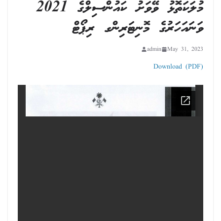
މުލަކަތޮޅު ވޭވަށު ކައުންސިލްގެ 2021
ވަނައަހަރުގެ މޮނިޓަރިންގ ރިޕޯޓް
admin
May 31, 2023
Download (PDF)