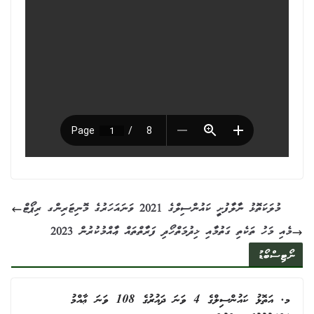
މުލަކަތޮޅު ނާލާފުށީ ކައުންސިލްގެ 2021 ވަނައަހަރުގެ މޮނިޓަރިންގ ރިޕޯޓް
2023 މެއި މަހު ތަކެތި ގަތުމާއި ޚިދުމަތްހޯދި ފަރާތްތައް ޢާއްމުކުރުން
ނޯޓިސްބޯޑު
މ. އަތޮޅު ކައުންސިލްގެ 4 ވަނަ ދައުރުގެ 108 ވަނަ ޢާއްމު