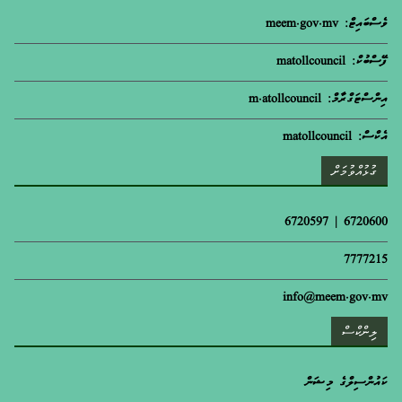
ވެސްބައިޓް: meem.gov.mv
ފޭސްބުކް: matollcouncil
އިންސްޓަގްރާމް: m.atollcouncil
އެކްސް: matollcouncil
ގުޅުއްވުމަށް
6720600 | 6720597
7777215
info@meem.gov.mv
ލިންކްސް
ކައުންސިލްގެ މިޝަން