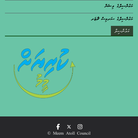
ކައުންސިލްގެ ވިޝަން
ކައުންސިލްގެ ސަރވިސް ޗާޓަރ
ކައުންސިލް