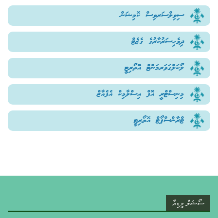
ސިވިލްސަރވިސް ކޮމިޝަން
ދިވެހިސަރުކާރުގެ ގެޒެޓް
ލޯކަލްގަވަރމަންޓް އޮތޯރިޓީ
މިނިސްޓްރީ އޮފް އިސްލާމިކް އެފެއާޒް
ޓްރާންސްޕޯޓް އޮތޯރިޓީ
ސޯޝަލް މީޑިއާ