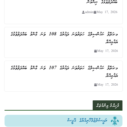
ބައްދަލުވުމުގެ ނިންމުން
admin
May 17, 2026
މ.އަތޮޅު ކައުންސިލްގެ ހަތަރުވަނަ ދައުރުގެ 108 ވަނަ ޢާންމު ބައްދަލުވުމުގެ
ޔައުމިއްޔާ
May 17, 2026
މ.އަތޮޅު ކައުންސިލްގެ ހަތަރުވަނަ ދައުރުގެ 107 ވަނަ ޢާންމު ބައްދަލުވުމުގެ
ޔައުމިއްޔާ
May 17, 2026
މުހިއްމު ލިންކުތައް
ރައީސުލްޖުމްހޫރިއްޔާގެ އޮފީސް