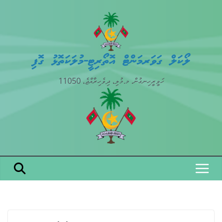
Skip
to
content
ލޯކަލް ގަވަރމަންޓް އޮތޯރިޓީ-މުލަކަތޮޅު ގޮފި
ހަވީރީހިނގުން. މ.މުލި، ދިވެހިރާއްޖެ، 11050