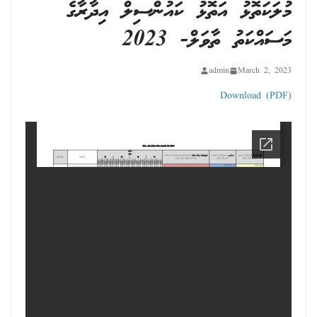
މުލަކަތޮޅު އަތޮޅު ކައުންސިލް އިދާރާގެ
މަސައްކަތު ތާވަލް- 2023
admin
March 2, 2023
Download (PDF)