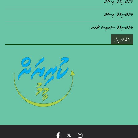
ކައުންސިލްގެ މިޝަން
ކައުންސިލްގެ ވިޝަން
ކައުންސިލްގެ ސަރވިސް ޗާޓަރ
ކައުންސިލް