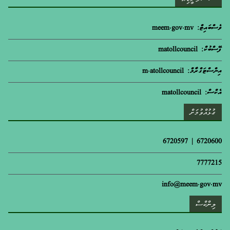
ވެސްބައިޓް: meem.gov.mv
ފޭސްބުކް: matollcouncil
އިންސްޓަގްރާމް: m.atollcouncil
އެކްސް: matollcouncil
ގުޅުއްވުމަށް
6720600 | 6720597
7777215
info@meem.gov.mv
ލިންކްސް