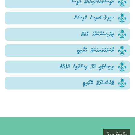
ރައީސުލްޖުމްހޫރިއްޔާގެ އޮފީސް
ސިވިލްސަރވިސް ކޮމިޝަން
ދިވެހިސަރުކާރުގެ ގެޒެޓް
ލޯކަލްގަވަރމަންޓް އޮތޯރިޓީ
މިނިސްޓްރީ އޮފް އިސްލާމިކް އެފެއާޒް
ޓްރާންސްޕޯޓް އޮތޯރިޓީ
ސޯޝަލް މީޑިއާ