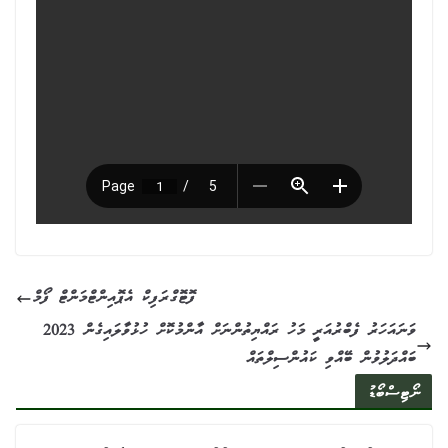
ފޮޓޮގްރަފިކް އެޕޮއިންޓްމަންޓް ފޯމް
2023 ވަނައަހަރު ފެބްރުއަރީ މަހު ރައްޔިތުންނަށް އާންމުކޮށް ހުޅުވާލައިގެން
ބައްދަލުވުން ބޭއްވި ކައުންސިލްތައް
ނޯޓިސްބޯޑު