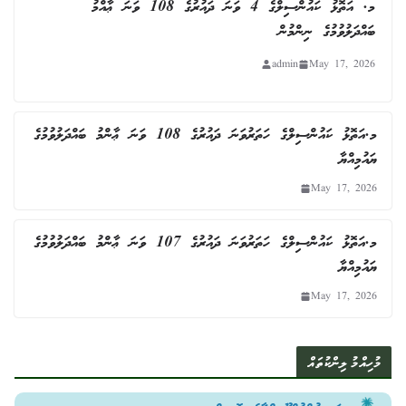
މ. އަތޮޅު ކައުންސިލްގެ 4 ވަނަ ދައުރުގެ 108 ވަނަ ޢާއްމު
ބައްދަލުވުމުގެ ނިންމުން
admin
May 17, 2026
މ.އަތޮޅު ކައުންސިލްގެ ހަތަރުވަނަ ދައުރުގެ 108 ވަނަ ޢާންމު ބައްދަލުވުމުގެ
ޔައުމިއްޔާ
May 17, 2026
މ.އަތޮޅު ކައުންސިލްގެ ހަތަރުވަނަ ދައުރުގެ 107 ވަނަ ޢާންމު ބައްދަލުވުމުގެ
ޔައުމިއްޔާ
May 17, 2026
މުހިއްމު ލިންކުތައް