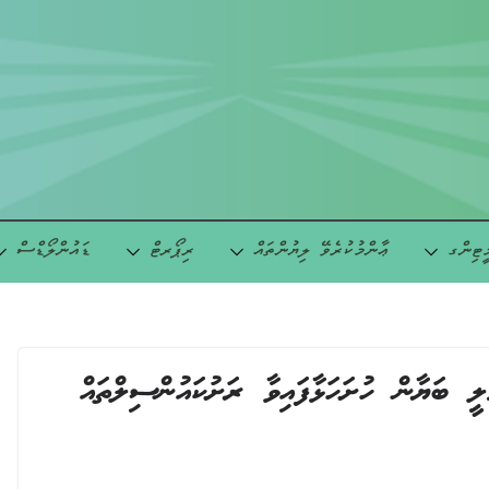
ީޓިންގ
ޢާންމުކުރެވޭ ލިޔުންތައް
ރިޕޯރޓް
ޑައުންލޯޑްސް
ލީ ބަޔާން ހުށަހަޅާފައިވާ ރަށުކައުންސިލްތައް