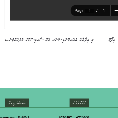
މި އިދާރާގެ އެއަރކޮންޑިޝަނަރ ތަށް ސާރވިސްކޮށް ބެލެހެއްޓުން
ގުޅުއްވުމަށް
ސޯޝަލް މީޑިއާ