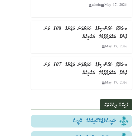
admin
May 17, 2026
މ.އަތޮޅު ކައުންސިލްގެ ހަތަރުވަނަ ދައުރުގެ 108 ވަނަ
ޢާންމު ބައްދަލުވުމުގެ ޔައުމިއްޔާ
May 17, 2026
މ.އަތޮޅު ކައުންސިލްގެ ހަތަރުވަނަ ދައުރުގެ 107 ވަނަ
ޢާންމު ބައްދަލުވުމުގެ ޔައުމިއްޔާ
May 17, 2026
މުހިއްމު ލިންކުތައް
ރައީސުލްޖުމްހޫރިއްޔާގެ އޮފީސް