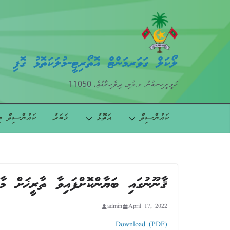
ލޯކަލް ގަވަރމަންޓް އޮތޯރިޓީ-މުލަކަތޮޅު ގޮފި
ހަވީރީހިނގުން. މ.މުލި، ދިވެހިރާއްޖެ، 11050
ކައުންސިލް
އަތޮޅު
ޚަބަރު
ކައުންސިލް މ
ޤާނޫނުގައި ބަޔާންކޮށްފައިވާ ތާރީޚަށް މާ
admin
April 17, 2022
Download (PDF)