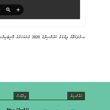
މުލަކަތޮޅު ދިއްގަރު ކައުންސިލްގެ 2020 ވަނައަހަރުގެ މޮނިޓަރިންގ ރިޕޯޓް
ކައުންސިލް
ލިންކްސް