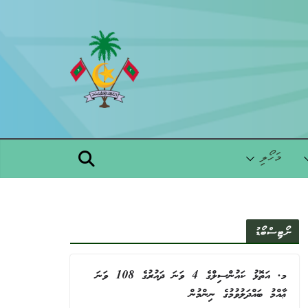
Skip
to
content
މަހޯލި
ނޯޓިސްބޯޑު
މ. އަތޮޅު ކައުންސިލްގެ 4 ވަނަ ދައުރުގެ 108 ވަނަ
ޢާއްމު ބައްދަލުވުމުގެ ނިންމުން