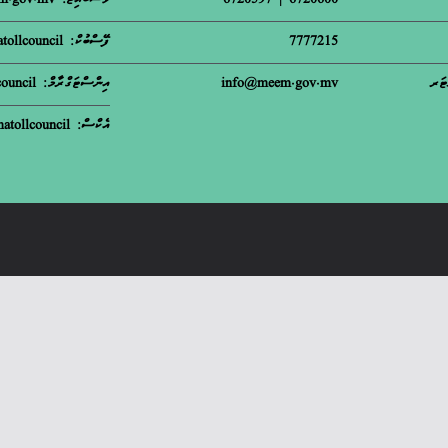
6720600 | 6720597
ވެސްބައިޓް: meem.gov.mv
7777215
ފޭސްބުކް: matollcouncil
ޓަރ
info@meem.gov.mv
އިންސްޓަގްރާމް: m.atollcouncil
އެކްސް: matollcouncil