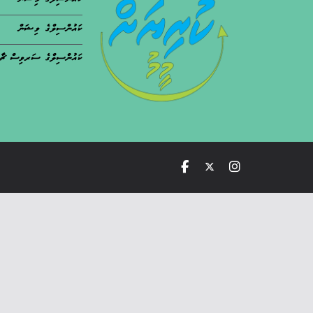
ކައުންސިލްގެ މިޝަން
ކައުންސިލްގެ ވިޝަން
ކައުންސިލްގެ ސަރވިސް ޗާ