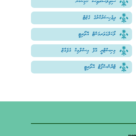
ސިވިލްސަރވިސް ކޮމިޝަން
ދިވެހިސަރުކާރުގެ ގެޒެޓް
ލޯކަލްގަވަރމަންޓް އޮތޯރިޓީ
މިނިސްޓްރީ އޮފް އިސްލާމިކް އެފެއާޒް
ޓްރާންސްޕޯޓް އޮތޯރިޓީ