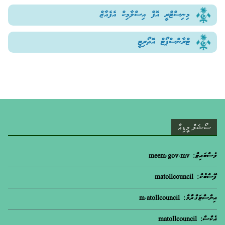
މިނިސްޓްރީ އޮފް އިސްލާމިކް އެފެއާޒް
ޓްރާންސްޕޯޓް އޮތޯރިޓީ
ސޯޝަލް މީޑިއާ
ވެސްބައިޓް: meem.gov.mv
ފޭސްބުކް: matollcouncil
އިންސްޓަގްރާމް: m.atollcouncil
އެކްސް: matollcouncil