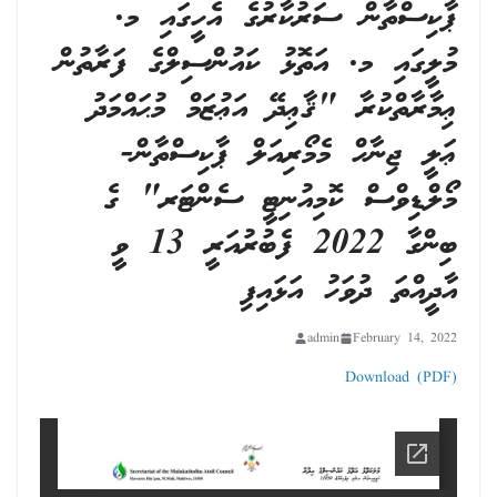
ޕާކިސްތާން ސަރުކާރުގެ އެހީގައި މ.
މުލީގައި މ. އަތޮޅު ކައުންސިލްގެ ފަރާތުން
ޢިމާރާތްކުރާ "ޤާޢިދޭ އަޢުޒަމް މުޙައްމަދު
ޢަލީ ޖިނާހް މެމޯރިއަލް ޕާކިސްތާން-
މޯލްޑިވްސް ކޮމިއުނިޓީ ސެންޓަރ" ގެ
ބިންގާ 2022 ފެބުރުއަރީ 13 ވީ
އާދީއްތަ ދުވަހު އަޅައިފި
admin
February 14, 2022
Download (PDF)