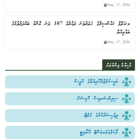
May 17, 2026
މ.އަތޮޅު ކައުންސިލްގެ ހަތަރުވަނަ ދައުރުގެ 107 ވަނަ ޢާންމު ބައްދަލުވުމުގެ
ޔައުމިއްޔާ
May 17, 2026
މުހިއްމު ލިންކުތައް
ރައީސުލްޖުމްހޫރިއްޔާގެ އޮފީސް
ސިވިލްސަރވިސް ކޮމިޝަން
ދިވެހިސަރުކާރުގެ ގެޒެޓް
ލޯކަލްގަވަރމަންޓް އޮތޯރިޓީ