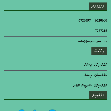
ގުޅުއްވުމަށް
6720600 | 6720597
7777215
info@meem.gov.mv
ލިންކްސް
ކައުންސިލްގެ މިޝަން
ކައުންސިލްގެ ވިޝަން
ކައުންސިލްގެ ސަރވިސް ޗާޓަރ
ކައުންސިލް