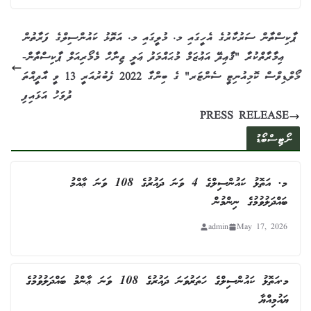
ޕާކިސްތާން ސަރުކާރުގެ އެހީގައި މ. މުލީގައި މ. އަތޮޅު ކައުންސިލްގެ ފަރާތުން
ޢިމާރާތްކުރާ "ޤާޢިދޭ އަޢުޒަމް މުޙައްމަދު ޢަލީ ޖިނާހް މެމޯރިއަލް ޕާކިސްތާން-
މޯލްޑިވްސް ކޮމިއުނިޓީ ސެންޓަރ" ގެ ބިންގާ 2022 ފެބުރުއަރީ 13 ވީ އާދީއްތަ
ދުވަހު އަޅައިފި
PRESS RELEASE
ނޯޓިސްބޯޑު
މ. އަތޮޅު ކައުންސިލްގެ 4 ވަނަ ދައުރުގެ 108 ވަނަ ޢާއްމު
ބައްދަލުވުމުގެ ނިންމުން
admin
May 17, 2026
މ.އަތޮޅު ކައުންސިލްގެ ހަތަރުވަނަ ދައުރުގެ 108 ވަނަ ޢާންމު ބައްދަލުވުމުގެ
ޔައުމިއްޔާ