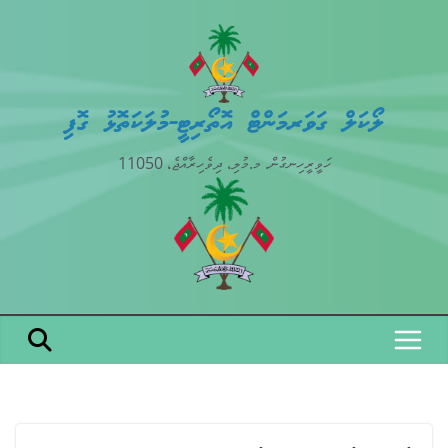
Skip
to
content
ލޯކަލް ގަވަރމަންޓް އޮތޯރިޓީ-މުލަކަތޮޅު ގޮފި
ހަވީރީހިނގުން. މ.މުލި، ދިވެހިރާއްޖެ، 11050