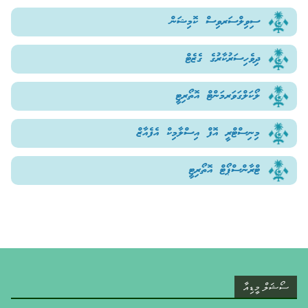
ސިވިލްސަރވިސް ކޮމިޝަން
ދިވެހިސަރުކާރުގެ ގެޒެޓް
ލޯކަލްގަވަރމަންޓް އޮތޯރިޓީ
މިނިސްޓްރީ އޮފް އިސްލާމިކް އެފެއާޒް
ޓްރާންސްޕޯޓް އޮތޯރިޓީ
ސޯޝަލް މީޑިއާ