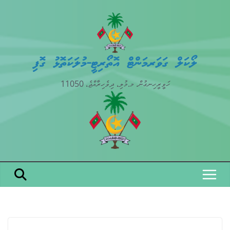
Skip
to
content
ލޯކަލް ގަވަރމަންޓް އޮތޯރިޓީ-މުލަކަތޮޅު ގޮފި
ހަވީރީހިނގުން. މ.މުލި، ދިވެހިރާއްޖެ، 11050