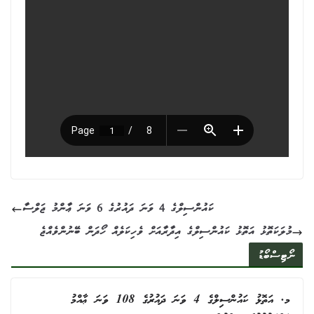
ކައުންސިލްގެ 4 ވަނަ ދައުރުގެ 6 ވަނަ ޢާންމު ޖަލްސާ
މުލަކަތޮޅު އަތޮޅު ކައުންސިލްގެ އިދާރާއަށް ވެހިކަލެއް ހޯދަން ބޭނުންވެއްޖެ
ނޯޓިސްބޯޑު
މ. އަތޮޅު ކައުންސިލްގެ 4 ވަނަ ދައުރުގެ 108 ވަނަ ޢާއްމު