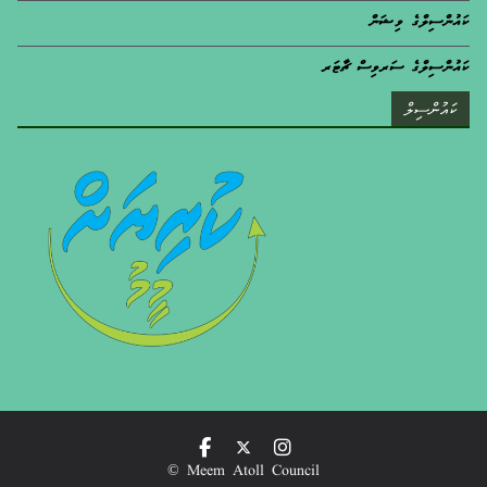
ކައުންސިލްގެ ވިޝަން
ކައުންސިލްގެ ސަރވިސް ޗާޓަރ
ކައުންސިލް