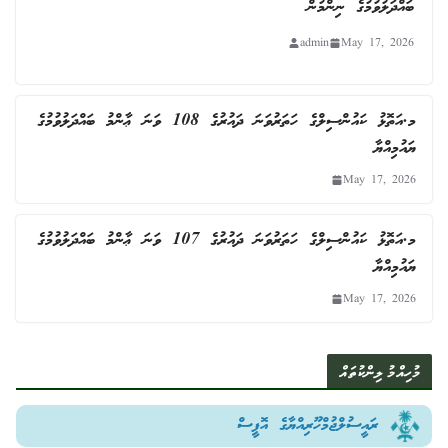
ބައްދަލުވުމުގެ ނިންމުން
admin
May 17, 2026
މ.އަތޮޅު ކައުންސިލްގެ ހަތަރުވަނަ ދައުރުގެ 108 ވަނަ ޢާންމު ބައްދަލުވުމުގެ
ޔައުމިއްޔާ
May 17, 2026
މ.އަތޮޅު ކައުންސިލްގެ ހަތަރުވަނަ ދައުރުގެ 107 ވަނަ ޢާންމު ބައްދަލުވުމުގެ
ޔައުމިއްޔާ
May 17, 2026
މުހިއްމު ލިންކުތައް
ރައީސުލްޖުމްހޫރިއްޔާގެ އޮފީސް