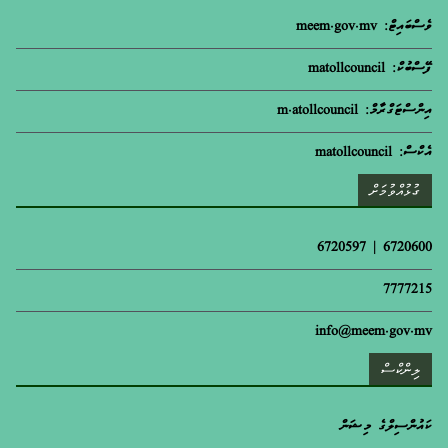
ވެސްބައިޓް: meem.gov.mv
ފޭސްބުކް: matollcouncil
އިންސްޓަގްރާމް: m.atollcouncil
އެކްސް: matollcouncil
ގުޅުއްވުމަށް
6720600 | 6720597
7777215
info@meem.gov.mv
ލިންކްސް
ކައުންސިލްގެ މިޝަން