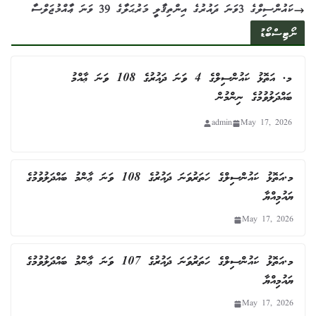
ކައުންސިލްގެ 3ވަނަ ދައުރުގެ އިންތިޤާލީ މަރުޙަލާގެ 39 ވަނަ ޢާއްމުޖަލްސާ
ނޯޓިސްބޯޑު
މ. އަތޮޅު ކައުންސިލްގެ 4 ވަނަ ދައުރުގެ 108 ވަނަ ޢާއްމު
ބައްދަލުވުމުގެ ނިންމުން
admin
May 17, 2026
މ.އަތޮޅު ކައުންސިލްގެ ހަތަރުވަނަ ދައުރުގެ 108 ވަނަ ޢާންމު ބައްދަލުވުމުގެ
ޔައުމިއްޔާ
May 17, 2026
މ.އަތޮޅު ކައުންސިލްގެ ހަތަރުވަނަ ދައުރުގެ 107 ވަނަ ޢާންމު ބައްދަލުވުމުގެ
ޔައުމިއްޔާ
May 17, 2026