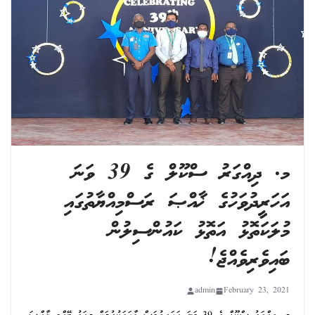
މ. ދިއްގަރު ސްކޫލް ގެ 39 ވަނަ
އަހަރީދުވަހުގެ ޚާއްޞަ ރަސްމިއްޔާތުގައި
މުލަކަތޮޅު އަތޮޅު ކައުންސިލުން
ބައިވެރިވެއްޖެ!
admin
February 23, 2021