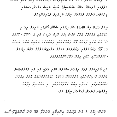
މ. ދިއްގަރު ސްކޫލް ގެ 39 ވަނަ އަހަރީދުވަސް ފާހަގަކުރުމަށް މިއަދު ބޭއްވި ޚާއްޞަ
ހަފުލާގައި މުލަކަތޮޅު އަތޮޅު ކައުންސިލްގެ ނާއިބު ރައީސް އަޙްމަދު ޙަސަނާއި
ޑިރެކްޓަރ ޖެނެރަލް މުޙައްމަދު ނިޔާޒު ބައިވެރިވެ ވަޑައިގެންފިއެވެ.
މިއަދު 9:20 އިން 11:40 އަށް ދިއްގަރި ސްކޫލް ހޯލްގައި ކުރިޔަށް ދިޔަ މި
ހަފުލާގައި މުލަކަތޮޅު އަތޮޅު ކައުނަސިލްގެ ނާއިބު ރައީސް ވަނީ އެ ސްކޫލް ސްކޫލްގެ
39 ވަނަ އަހަރީ ދުވަހުގެ ލޯގޯ ފަރުމާކުރެއްވި ފަރާތްތަކުގެ ތެރެއިން އެންމެ ރަނގަޅު
10 ލޯގޯ ފަރުމާކުރެއްވި ފަރާތްތަކަށް އެކަމުގެ އަގުވަޒަންކުރުމުގެ ގޮތުން ދިއްގަރު
ސުކޫލުންދެއްވި ހަދާނީ ލިޔުން ހަވާލުކޮށްދެއްވާފައެވެ.
އަދި މާދަރީބަހުގެ ދުވަހު ދިއްގަރު ސްކޫލުން ބޭއްވި އަދަބީ އެކި އެކި މުބާރާތްތަކުން
ވަނަވަނަ ޙާޞިލްކުރެއްވި ފަރާތްތަކަށް އެކަމުގެ އަގުވަޒަންކުރުމުގެ ގޮތުން ދިއްގަރު
ސްކޫލުންދެއްވި ހަނދާނީ ލިޔުން ހަވާލުކޮށްދެއްވީ މި ކައުންސިލް އިދާރާގެ
ޑިރެކްޓަރ ޖެނެރަލް މުޙައްމަދު ނިޔާޒު އެވެ.
ކައުންސިލްގެ 3 ވަނަ ދައުރުގެ އިންތިޤާލީ މަރުހަލާ 38 ވަނަ ޢާންމުޖަލްސާ