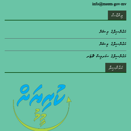
info@meem.gov.mv
ލިންކްސް
ކައުންސިލްގެ މިޝަން
ކައުންސިލްގެ ވިޝަން
ކައުންސިލްގެ ސަރވިސް ޗާޓަރ
ކައުންސިލް