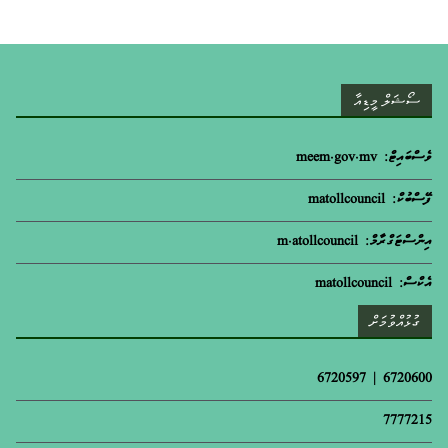
ސޯޝަލް މީޑިއާ
ވެސްބައިޓް: meem.gov.mv
ފޭސްބުކް: matollcouncil
އިންސްޓަގްރާމް: m.atollcouncil
އެކްސް: matollcouncil
ގުޅުއްވުމަށް
6720600 | 6720597
7777215