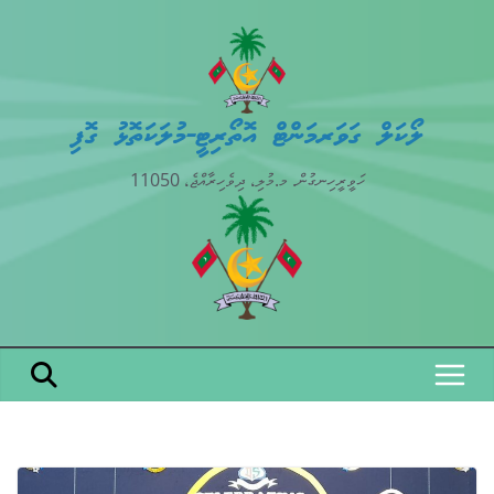
Skip
to
content
ލޯކަލް ގަވަރމަންޓް އޮތޯރިޓީ-މުލަކަތޮޅު ގޮފި
ހަވީރީހިނގުން. މ.މުލި، ދިވެހިރާއްޖެ، 11050