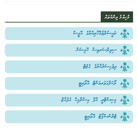
މުހިއްމު ލިންކުތައް
ރައީސުލްޖުމްހޫރިއްޔާގެ އޮފީސް
ސިވިލްސަރވިސް ކޮމިޝަން
ދިވެހިސަރުކާރުގެ ގެޒެޓް
ލޯކަލްގަވަރމަންޓް އޮތޯރިޓީ
މިނިސްޓްރީ އޮފް އިސްލާމިކް އެފެއާޒް
ޓްރާންސްޕޯޓް އޮތޯރިޓީ