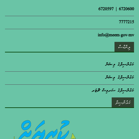
6720600 | 6720597
7777215
info@meem.gov.mv
ލިންކްސް
ކައުންސިލްގެ މިޝަން
ކައުންސިލްގެ ވިޝަން
ކައުންސިލްގެ ސަރވިސް ޗާޓަރ
ކައުންސިލް