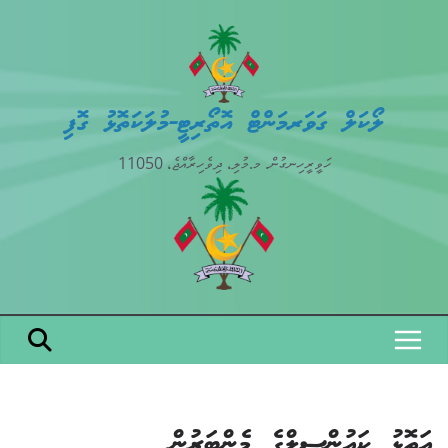
Skip
to
content
ލޯކަލް ގަވަރމަންޓް އޮތޯރިޓީ-މުލަކަތޮޅު ގޮފި
ހަވީރީހިނގުން. މ.މުލި، ދިވެހިރާއްޖެ، 11050
އަތޮޅު ކައުންސިލްގެ މެންބަރުން