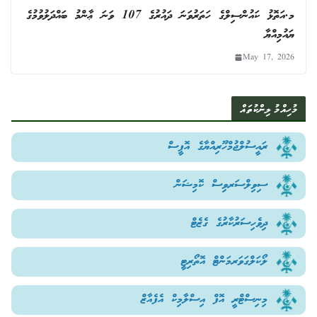
މ.އަތޮޅު ކައުންސިލްގެ ހަތަރުވަނަ ދައުރުގެ 107 ވަނަ ޢާންމު ބައްދަލުވުމުގެ
ޔައުމިއްޔާ
May 17, 2026
މުހިއްމު ލިންކުތައް
ރައީސުލްޖުމްހޫރިއްޔާގެ އޮފީސް
ސިވިލްސަރވިސް ކޮމިޝަން
ދިވެހިސަރުކާރުގެ ގެޒެޓް
ލޯކަލްގަވަރމަންޓް އޮތޯރިޓީ
މިނިސްޓްރީ އޮފް އިސްލާމިކް އެފެއާޒް