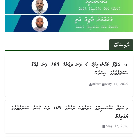
ނޯޓިސްބޯޑު
މ. އަތޮޅު ކައުންސިލްގެ 4 ވަނަ ދައުރުގެ 108 ވަނަ ޢާއްމު
ބައްދަލުވުމުގެ ނިންމުން
admin
May 17, 2026
މ.އަތޮޅު ކައުންސިލްގެ ހަތަރުވަނަ ދައުރުގެ 108 ވަނަ ޢާންމު ބައްދަލުވުމުގެ
ޔައުމިއްޔާ
May 17, 2026