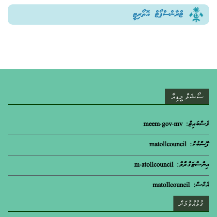
ޓްރާންސްޕޯޓް އޮތޯރިޓީ
ސޯޝަލް މީޑިއާ
ވެސްބައިޓް: meem.gov.mv
ފޭސްބުކް: matollcouncil
އިންސްޓަގްރާމް: m.atollcouncil
އެކްސް: matollcouncil
ގުޅުއްވުމަށް