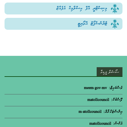
މިނިސްޓްރީ އޮފް އިސްލާމިކް އެފެއާޒް
ޓްރާންސްޕޯޓް އޮތޯރިޓީ
ސޯޝަލް މީޑިއާ
ވެސްބައިޓް: meem.gov.mv
ފޭސްބުކް: matollcouncil
އިންސްޓަގްރާމް: m.atollcouncil
އެކްސް: matollcouncil