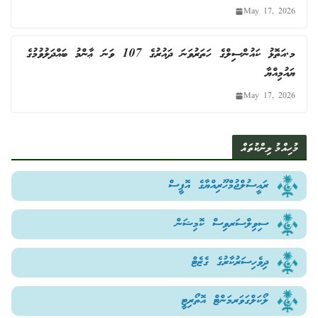
May 17, 2026
މ.އަތޮޅު ކައުންސިލްގެ ހަތަރުވަނަ ދައުރުގެ 107 ވަނަ ޢާންމު ބައްދަލުވުމުގެ
ޔައުމިއްޔާ
May 17, 2026
މުހިއްމު ލިންކުތައް
ރައީސުލްޖުމްހޫރިއްޔާގެ އޮފީސް
ސިވިލްސަރވިސް ކޮމިޝަން
ދިވެހިސަރުކާރުގެ ގެޒެޓް
ލޯކަލްގަވަރމަންޓް އޮތޯރިޓީ