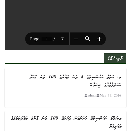
ނޯޓިސްބޯޑު
މ. އަތޮޅު ކައުންސިލްގެ 4 ވަނަ ދައުރުގެ 108 ވަނަ ޢާއްމު
ބައްދަލުވުމުގެ ނިންމުން
admin
May 17, 2026
މ.އަތޮޅު ކައުންސިލްގެ ހަތަރުވަނަ ދައުރުގެ 108 ވަނަ ޢާންމު ބައްދަލުވުމުގެ
ޔައުމިއްޔާ