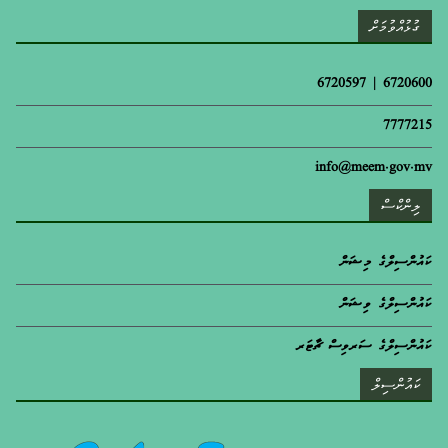
ގުޅުއްވުމަށް
6720600 | 6720597
7777215
info@meem.gov.mv
ލިންކްސް
ކައުންސިލްގެ މިޝަން
ކައުންސިލްގެ ވިޝަން
ކައުންސިލްގެ ސަރވިސް ޗާޓަރ
ކައުންސިލް