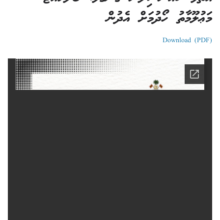
މަޢުލޫމާތު ހޯދުމަށް އެދުން
Download (PDF)