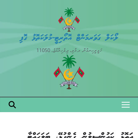
Skip
to
content
ލޯކަލް ގަވަރމަންޓް އޮތޯރިޓީ-މުލަކަތޮޅު ގޮފި
ހަވީރީހިނގުން. މ.މުލި، ދިވެހިރާއްޖެ، 11050
އަތޮޅު ކައުންސިލުން ގެންގުޅޭ، ބަލަހައްޓާ